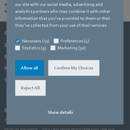
01:32 – Serrage des presse-étoupes
our site with our social media, advertising and
01:45 – Fermeture de la boîte à bornes
analytics partners who may combine it with other
information that you’ve provided to them or that
they’ve collected from your use of their services.
Produits
Necessary (13)
Preferences (4)
Secteurs
Statistics (9)
Marketing (30)
Entreprise
Allow all
Confirm My Choices
Newsroom
Support
Reject All
Entreprise
Show details
Technologies de pointe, solutions d’application révolutionnaires,
produits innovants… Tout cela serait impossible sans une vue