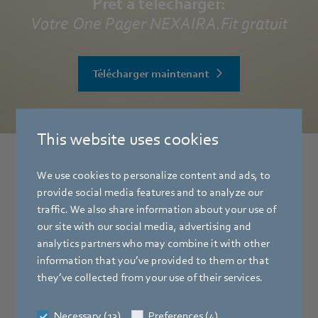
Prêt à télécharger:
Votre One Pager NEXAIRA.Fit gratuit
Télécharger maintenant
This website uses cookies
We use cookies to personalize content and ads, to
Avez-vous des questions ou
provide social media features and to analyze our
souhaitez-vous également profiter de
traffic. We also share information about your use of
nos services numériques ?
our site with our social media, advertising and
analytics partners who may combine it with other
information that you’ve provided to them or that
Veuillez contacter notre interlocuteur Olf
they’ve collected from your use of their services.
Jännsch.
Ensemble, nous trouverons une solution
Necessary (13)
Preferences (4)