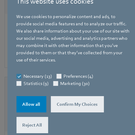
This website uses cookies
We use cookies to personalize content and ads, to
HyBlade
provide social media features and to analyze our traffic.
We also share information about your use of our site with
Avec Hyblade®, une structure hybride innovante et
our social media, advertising and analytics partners who
unique à ce jour pour les pales de ventilateur, ebm-papst
may combine it with other information that you’ve
définit une nouvelle norme en matière de grands
provided to them or that they’ve collected from your
ventilateurs axiaux.
use of their services.
Necessary (13)
Preferences (4)
Statistics (9)
Marketing (30)
Allow all
Confirm My Choices
Reject All