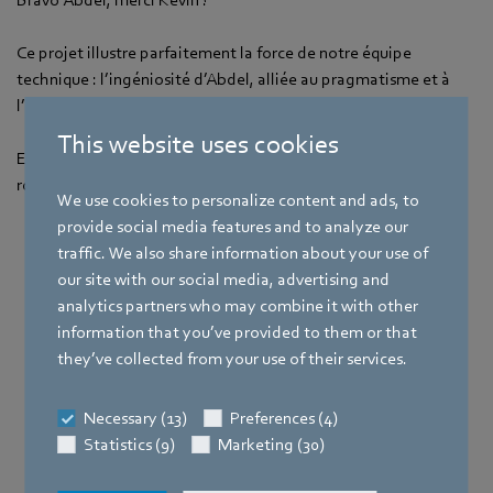
Ce projet illustre parfaitement la force de notre équipe
technique : l’ingéniosité d’Abdel, alliée au pragmatisme et à
l’expérience terrain de Kévin.
This website uses cookies
Ensemble, ils ont permis de créer un équipement innovant,
robuste et totalement adapté à nos besoins.
We use cookies to personalize content and ads, to
provide social media features and to analyze our
traffic. We also share information about your use of
our site with our social media, advertising and
analytics partners who may combine it with other
information that you’ve provided to them or that
they’ve collected from your use of their services.
Necessary (13)
Preferences (4)
Statistics (9)
Marketing (30)