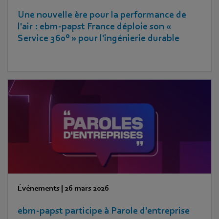
Une nouvelle ère pour la performance de
l'air : ebm‑papst France déploie son «
Service 360° » pour l'ingénierie durable
Événements
|
26 mars 2026
ebm‑papst participe à Parole d'entreprise