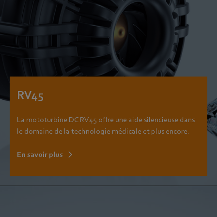
RV45
La mototurbine DC RV45 offre une aide silencieuse dans
le domaine de la technologie médicale et plus encore.
En savoir plus