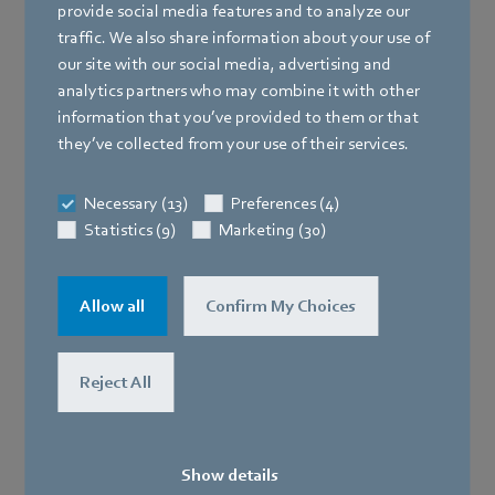
déterminée en laboratoire, doit être absolument
provide social media features and to analyze our
constante.
traffic. We also share information about your use of
our site with our social media, advertising and
Des ventilateurs centrifuges durables et sans
analytics partners who may combine it with other
maintenance aux excellentes propriétés de régulation,
information that you’ve provided to them or that
conçus de manière parfaitement aérodynamique pour
they’ve collected from your use of their services.
les appareils respiratoires, sont utilisés dans les
conceptions et les gammes de puissance les plus
Necessary (13)
Preferences (4)
diverses.
Statistics (9)
Marketing (30)
En tant que partenaire technologique et fabricant
renommé de
solutions de ventilation pour appareils
Allow all
Confirm My Choices
respiratoires
, ebm‑papst fournit depuis des années
des systèmes utilisés dans de nombreuses
applications. Grâce à nous, vous pouvez dormir sur vos
Reject All
deux oreilles.
Show details
Systèmes d'imagerie médicale