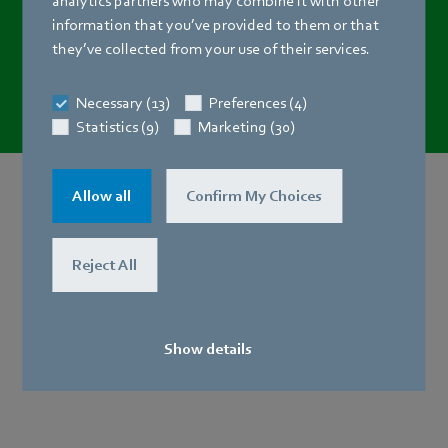
analytics partners who may combine it with other
dont blocs d’alimentation/diviseurs de puissance, armoires
information that you’ve provided to them or that
de commande
they’ve collected from your use of their services.
Necessary (13)
Preferences (4)
Statistics (9)
Marketing (30)
Allow all
Confirm My Choices
Électronique
Reject All
Show details