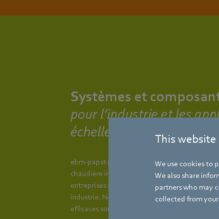
Systèmes et composant
pour l’industrie et les ap
échelle
This website
ebm-papst propose des solutions adaptées aux 
We use cookies to pe
chaudière individuelle aux installations en cas
We also share inform
entreprises artisanales que pour les installati
partners who may co
industrie. Nos ventilateurs EC centrifuges, va
collected from your 
efficaces sont parfaitement adaptés à chaque 