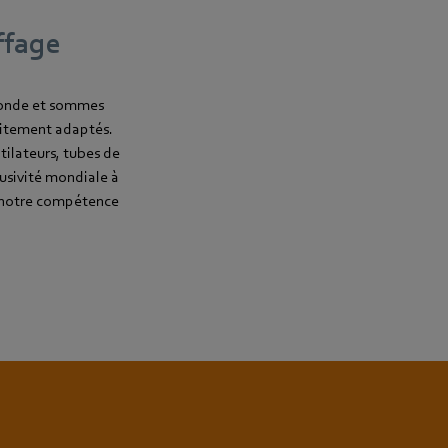
ffage
 monde et sommes
aitement adaptés.
tilateurs, tubes de
lusivité mondiale à
e notre compétence