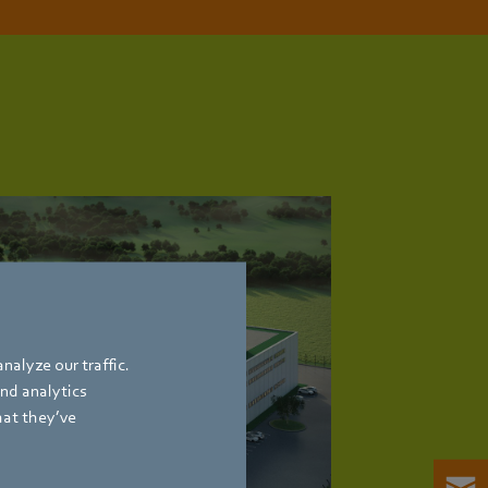
nalyze our traffic.
and analytics
hat they’ve