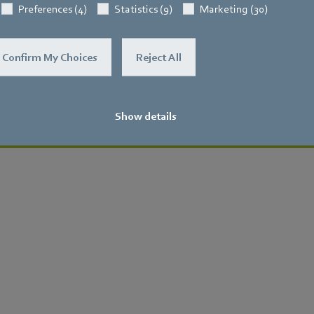
Preferences (4)
Statistics (9)
Marketing (30)
lateur compact unique d’une
hauffer un immeuble ou un
Confirm My Choices
Reject All
Show details