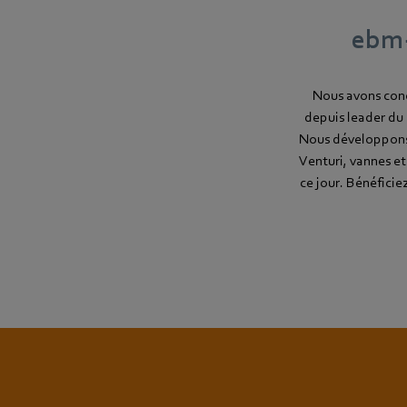
ebm-
Nous avons conç
depuis leader du
Nous développons e
Venturi, vannes et
ce jour. Bénéfici