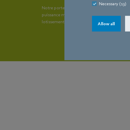
Necessary (13)
Notre portefeuille inclut notamment un venti
puissance maximale de 4 MW, ce qui suffit à c
lotissement de 200 habitations.
Allow all