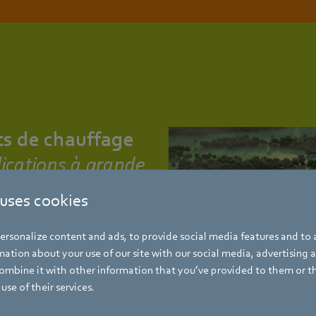
s de chauffage
plications à grande
 uses cookies
installations allant de la
rsonalize content and ads, to provide social media features and to a
cade, aussi bien pour les petites
ation about your use of our site with our social media, advertising 
ons de chauffage de la grande
mbine it with other information that you’ve provided to them or t
nnes de gaz et solutions système
use of their services.
application.