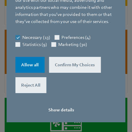
our site with our social media, advertising and
analytics partners who may combine it with other
information that you’ve provided to them or that
Ventilateurs de toitures
they’ve collected from your use of their services.
Necessary (13)
Preferences (4)
Statistics (9)
Marketing (30)
Allow all
Confirm My Choices
Échangeurs de chaleur et condenseurs
Reject All
Show details