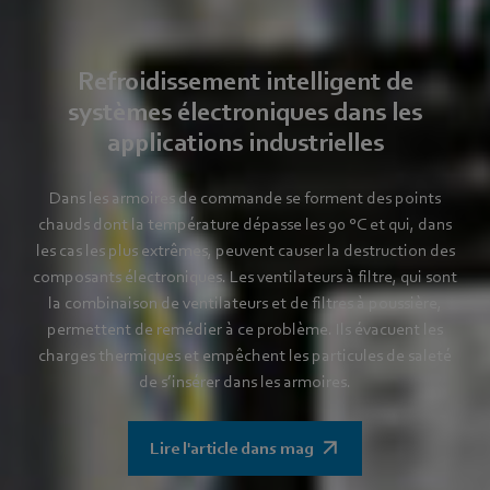
Refroidissement intelligent de
systèmes électroniques dans les
applications industrielles
Dans les armoires de commande se forment des points
chauds dont la température dépasse les 90 °C et qui, dans
les cas les plus extrêmes, peuvent causer la destruction des
composants électroniques. Les ventilateurs à filtre, qui sont
la combinaison de ventilateurs et de filtres à poussière,
permettent de remédier à ce problème. Ils évacuent les
charges thermiques et empêchent les particules de saleté
de s’insérer dans les armoires.
Lire l'article dans mag