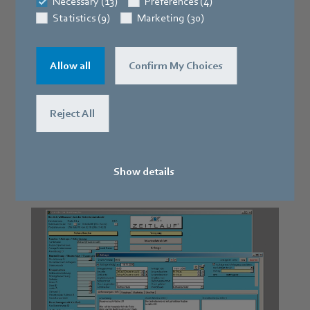
Necessary (13)
Preferences (4)
Statistics (9)
Marketing (30)
Allow all
Confirm My Choices
2002
Reject All
Die von ZEITLAUF® entwickelte
Verzahnungsstoßmaschine S6000 geht in
Show details
Serienproduktion.