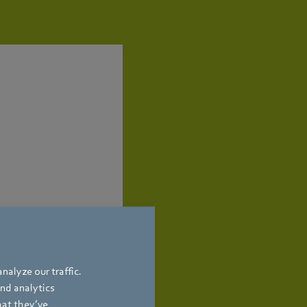
nalyze our traffic.
and analytics
hat they’ve