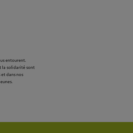
ous entourent.
 la solidarité sont
s et dans nos
jeunes.