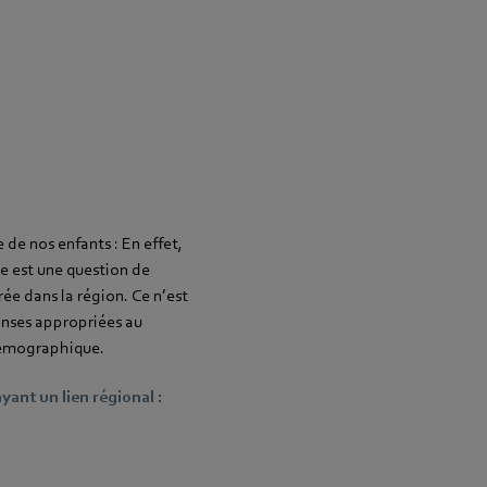
 de nos enfants : En effet,
te est une question de
ée dans la région. Ce n’est
onses appropriées au
 démographique.
ant un lien régional :