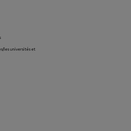
s
s/les universités et