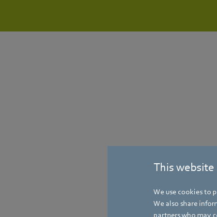
This website
We use cookies to pe
We also share inform
partners who may co