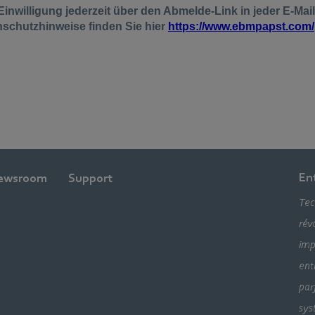
En
ewsroom
Support
Tec
rév
imp
ent
par
sys