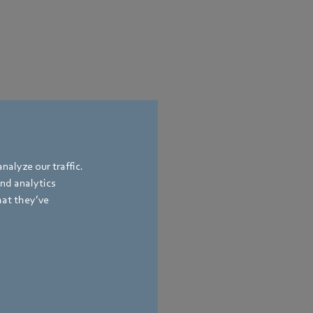
nalyze our traffic.
and analytics
hat they’ve