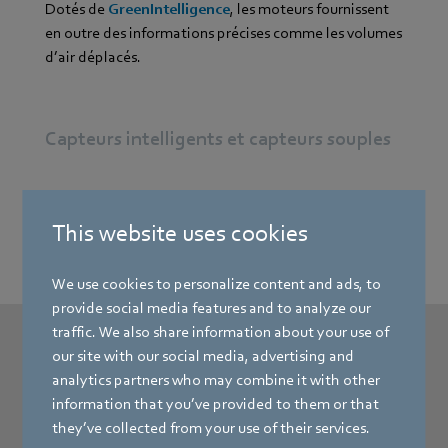
Dotés de
GreenIntelligence
, les moteurs fournissent
en outre des informations précises comme les volumes
d’air déplacés.
Capteurs intelligents et capteurs souples
Des solutions intelligentes pour les données
This website uses cookies
We use cookies to personalize content and ads, to
provide social media features and to analyze our
traffic. We also share information about your use of
our site with our social media, advertising and
La qualité de l’air influe sur
la
analytics partners who may combine it with other
information that you’ve provided to them or that
productivité
they’ve collected from your use of their services.