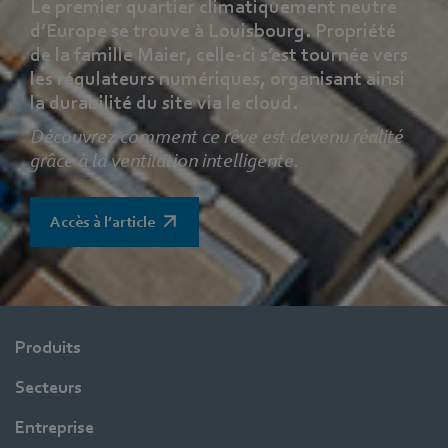
Le premier quartier climatiquement neutre
d’Europe se trouve à Louisbourg. Propriété
de la famille Maier, celle-ci s’est tournée vers
les régulateurs numériques, organisant ainsi
la durabilité du site via le cloud.
Découvrez comment ce rêve est devenu réalité
grâce à la ventilation intelligente.
Accès à l’article
Produits
Secteurs
Entreprise