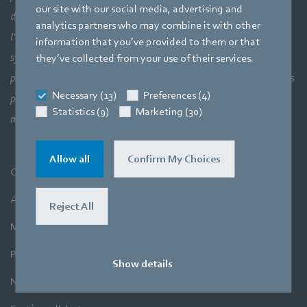
our site with our social media, advertising and
d’ensemble : les liaisons entre les éléments aérauliques et donc
analytics partners who may combine it with other
l'interaction parfaite entre la technologie des moteurs, les
information that you’ve provided to them or that
systèmes électroniques et la technologie des fluides. Nos trois
they’ve collected from your use of their services.
principaux atouts sont directement liés les uns aux autres dans nos
Necessary (13)
Preferences (4)
produits. En effet, l’objectif est toujours d’utiliser l’air et le
Statistics (9)
Marketing (30)
mouvement avec une efficacité maximale.
Allow all
Confirm My Choices
CGV
Achats
Reject All
Mentions légales
Protection des données
Show details
Newsletter