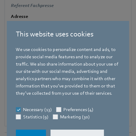
Referent Fachpresse
Adresse
Amtstraße 85
,
74673 Mulfingen - Hollenbach
,
Deutschland
This website uses cookies
Telefon
We use cookies to personalize content and ads, to
+49 7938 81-7006
provide social media features and to analyze our
Fax
traffic. We also share information about your use of
+49 7938 81-97006
our site with our social media, advertising and
analytics partners who may combine it with other
E-Mail
information that you’ve provided to them or that
Pascal.Schoepf@de.ebmpapst.com
they’ve collected from your use of their services.
Necessary (13)
Preferences (4)
Statistics (9)
Marketing (30)