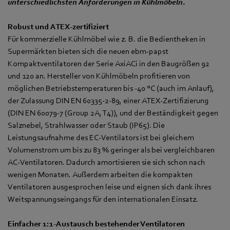
unterschiedlichsten Anforderungen in Kühlmöbeln.
Robust und ATEX-zertifiziert
Für kommerzielle Kühlmöbel wie z. B. die Bedientheken in
Supermärkten bieten sich die neuen ebm‑papst
Kompaktventilatoren der Serie AxiACi in den Baugrößen 92
und 120 an. Hersteller von Kühlmöbeln profitieren von
möglichen Betriebstemperaturen bis -40 °C (auch im Anlauf),
der Zulassung DIN EN 60335-2-89, einer ATEX-Zertifizierung
(DIN EN 60079-7 (Group 2A, T4)), und der Beständigkeit gegen
Salznebel, Strahlwasser oder Staub (IP65). Die
Leistungsaufnahme des EC-Ventilators ist bei gleichem
Volumenstrom um bis zu 83 % geringer als bei vergleichbaren
AC-Ventilatoren. Dadurch amortisieren sie sich schon nach
wenigen Monaten. Außerdem arbeiten die kompakten
Ventilatoren ausgesprochen leise und eignen sich dank ihres
Weitspannungseingangs für den internationalen Einsatz.
Einfacher 1:1-Austausch bestehender Ventilatoren