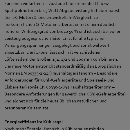
Für einen einfachen 1:1-Austausch bestehender Q- bzw.
Spaltpolmotoren bis 5 Watt Abgabeleistung hat ebm‑papst
den EC-Motor iQ-one entwickelt. Im Vergleich zu
herkömmlichen Q-Motoren arbeitet er mit einem deutlich
höheren Wirkungsgrad von bis zu 50 % und ist auch bei voller
Leistung ausgesprochen leise. Er ist für alle typischen
Versorgungsspannungen ausgelegt und somit weltweit
einsetzbar. Der iQ-one lässt sich mit verschiedenen
Lüfterrädern der Größen 154, 172 und 200 mm kombinieren.
Der neue Motor entspricht standardmäßig den Europäischen
Normen EN 60335-2-24 (Haushaltsgerätenorm – Besondere
Anforderungen für Kühl-/Gefriergeräte und Speiseeis- und
Eisbereiter) sowie EN 60335-2-89 (Haushaltsgerätenorm –
Besondere Anforderungen für gewerbliche Kühl-/Gefriergeräte)
und eignet sich für die heute üblichen natürlichen und
brennbaren Kältemittel.
Energieeffizienz im Kühlregal
Noch mehr Energie lässt sich in Kühlregalen mit den