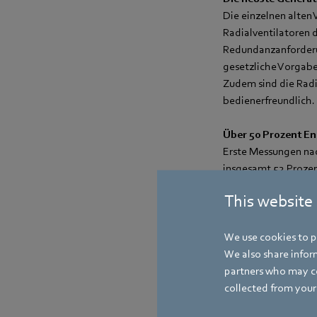
Die einzelnen alten 
Radialventilatoren 
Redundanzanforderun
gesetzliche Vorgabe
Zudem sind die Radia
bedienerfreundlich.
Über 50 Prozent En
Erste Messungen nac
insgesamt 52 Prozen
beträgt die Einspar
This website
das Sportforum ist 
Fußabdruck.
We use cookies to pe
We also share inform
partners who may co
collected from your 