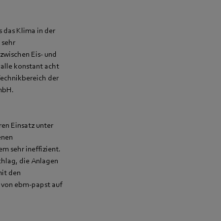
 das Klima in der
 sehr
zwischen Eis- und
alle konstant acht
Technikbereich der
GmbH.
en Einsatz unter
enen
em sehr ineffizient.
hlag, die Anlagen
mit den
r von ebm‑papst auf