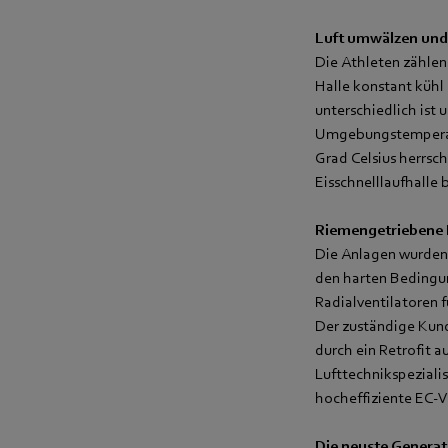
Luft umwälzen und
Die Athleten zählen
Halle konstant kühl 
unterschiedlich ist
Umgebungstemperatu
Grad Celsius herrsc
Eisschnelllaufhalle
Riemengetriebene Ra
Die Anlagen wurden 
den harten Bedingun
Radialventilatoren f
Der zuständige Kund
durch ein Retrofit a
Lufttechnikspeziali
hocheffiziente EC-V
Die neuste Generatio