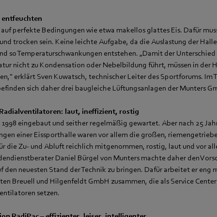
 entfeuchten
 auf perfekte Bedingungen wie etwa makellos glattes Eis. Dafür muss
und trocken sein. Keine leichte Aufgabe, da die Auslastung der Halle
 und so Temperaturschwankungen entstehen. „Damit der Unterschied 
r nicht zu Kondensation oder Nebelbildung führt, müssen in der H
hen," erklärt Sven Kuwatsch, technischer Leiter des Sportforums. Im 
 befinden sich daher drei baugleiche Lüftungsanlagen der Munters 
dialventilatoren: laut, ineffizient, rostig
1998 eingebaut und seither regelmäßig gewartet. Aber nach 25 Jahr
gen einer Eissporthalle waren vor allem die großen, riemengetrieb
ür die Zu- und Abluft reichlich mitgenommen, rostig, laut und vor all
endienstberater Daniel Bürgel von Munters machte daher den Vorsc
uf den neuesten Stand der Technik zu bringen. Dafür arbeitet er eng 
sten Breuell und Hilgenfeldt GmbH zusammen, die als Service Cente
entilatoren setzen.
n RadiPac – effizienter, leiser, intelligenter