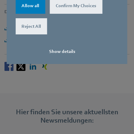
Allow all
Confirm My Choices
Downloads
Reject All
Download PI [PDF] - 136,11KB
Download PI-Paket [ZIP] - 4,48MB
Show details
Hier finden Sie unsere aktuellsten
Newsmeldungen: