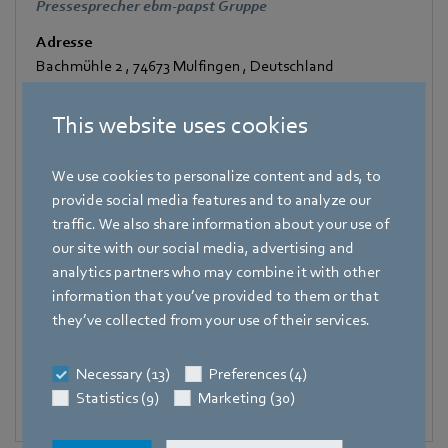
Pressesprecher ebm-papst Gruppe
Adresse
Bachmühle 2
,
74673 Mulfingen
,
Deutschland
Telefon
This website uses cookies
+49 7938 81-7105
Fax
We use cookies to personalize content and ads, to
+49 7938 81-97105
provide social media features and to analyze our
traffic. We also share information about your use of
Mobile
our site with our social media, advertising and
+49 171 3624067
analytics partners who may combine it with other
E-Mail
information that you’ve provided to them or that
Hauke.Hannig@de.ebmpapst.com
they’ve collected from your use of their services.
Necessary (13)
Preferences (4)
Statistics (9)
Marketing (30)