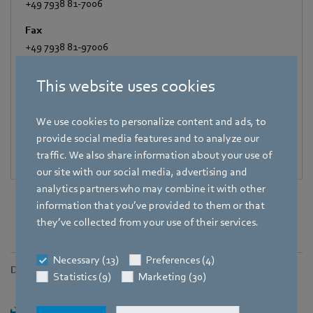
+49 7938 81-7006
Fax
+49 7938 81-97006
E-Mail
This website uses cookies
Katrin.Lindner@de.ebmpapst.com
We use cookies to personalize content and ads, to
provide social media features and to analyze our
traffic. We also share information about your use of
our site with our social media, advertising and
analytics partners who may combine it with other
information that you’ve provided to them or that
they’ve collected from your use of their services.
Necessary (13)
Preferences (4)
Downloads
Statistics (9)
Marketing (30)
Herunterladen [PDF] - 183,51KB