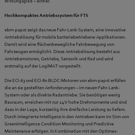
Wirkungsgrad – einher.
Hochkompaktes Antriebssystem für FTS
ebm-papst zeigt das neue Fahr-Lenk-System, eine innovative
Antriebslösung für mobile batteriebetriebene Applikationen.
Damit wird eine flächenbewegliche Fahrbewegung von
Fahrzeugen ermöglicht. Diese Antriebslösung besteht aus
Antriebsmotoren, Getriebe, Sensorik und Rad und wird
erstmalig auf der LogiMAT vorgestellt.
Die ECI-63 und ECI-80 BLDC-Motoren von ebm-papst erfüllen
die an sie gestellten Anforderungen – im neuen Fahr-Lenk-
System oder als direkte Radantriebe. Sie benötigen wenig
Bauraum, erreichen mit nur 24 V hohe Drehmomente und sind
dazu in der Lage, kurzzeitig ihre dreifache Leistung zu liefern.
Durch integrierte Intelligenz in den Antrieben kann im Sinn von
GreenIntelligence Condition Monitoring und Predictive
Maintenance erfolgen. In Kombination mit den Optimax-