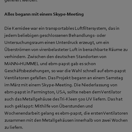
geliefert werden.
Alles begann mit einem Skype-Meeting
Die Kernidee war ein transportables Luftfiltersystem, das in
jedem beliebigen geschlossenen Behandlungs- oder
Untersuchungsraum einen Unterdruck erzeugt, um ein
Überströmen von virenbelasteter Luft in benachbarte Räume zu
verhindern. Zwischen den deutschen Standorten von
MANN+HUMMEL und ebm-papst gab es schon
Geschäftsbeziehungen, so war die Wahl schnell auf ebm-papst
Ventilatoren gefallen. Das Projekt begann an einem Samstag
im März mit einem Skype-Meeting. Die Niederlassung von
ebm-papst in Farmington, USA, sollte neben dem Ventilator
auch das Metallgehäuse des Tri-Kleen 500 UV liefern. Das hat
auch geklappt: Mithilfe von Überstunden und
Wochenendarbeit gelang es ebm-papst, die ersten Ventilatoren
zusammen mit den Metallgehäusen innerhalb von zwei Wochen
zu liefern.