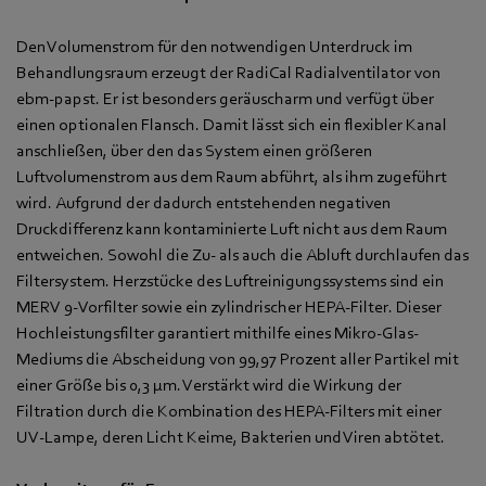
Den Volumenstrom für den notwendigen Unterdruck im
Behandlungsraum erzeugt der RadiCal Radialventilator von
ebm-papst. Er ist besonders geräuscharm und verfügt über
einen optionalen Flansch. Damit lässt sich ein flexibler Kanal
anschließen, über den das System einen größeren
Luftvolumenstrom aus dem Raum abführt, als ihm zugeführt
wird. Aufgrund der dadurch entstehenden negativen
Druckdifferenz kann kontaminierte Luft nicht aus dem Raum
entweichen. Sowohl die Zu- als auch die Abluft durchlaufen das
Filtersystem. Herzstücke des Luftreinigungssystems sind ein
MERV 9-Vorfilter sowie ein zylindrischer HEPA-Filter. Dieser
Hochleistungsfilter garantiert mithilfe eines Mikro-Glas-
Mediums die Abscheidung von 99,97 Prozent aller Partikel mit
einer Größe bis 0,3 µm. Verstärkt wird die Wirkung der
Filtration durch die Kombination des HEPA-Filters mit einer
UV-Lampe, deren Licht Keime, Bakterien und Viren abtötet.