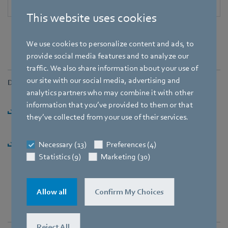
This website uses cookies
We use cookies to personalize content and ads, to
provide social media features and to analyze our
traffic. We also share information about your use of
our site with our social media, advertising and
Downloads
analytics partners who may combine it with other
information that you’ve provided to them or that
ebm-papst erhält Siegel “Deutschlands innovativste
they’ve collected from your use of their services.
Unternehmen” [PDF] - 239,71KB
ebm-papst erhält Siegel “Deutschlands innovativste
Necessary (13)
Preferences (4)
Unternehmen” [ZIP] - 777,28KB
Statistics (9)
Marketing (30)
Allow all
Confirm My Choices
Reject All