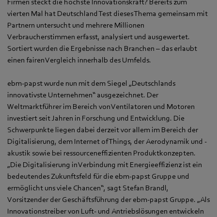
Firmen steckt die höchste Innovationskraft? Bereits zum
vierten Mal hat Deutschland Test dieses Thema gemeinsam mit
Partnern untersucht und mehrere Millionen
Verbraucherstimmen erfasst, analysiert und ausgewertet.
Sortiert wurden die Ergebnisse nach Branchen – das erlaubt
einen fairen Vergleich innerhalb des Umfelds.
ebm-papst wurde nun mit dem Siegel „Deutschlands
innovativste Unternehmen“ ausgezeichnet. Der
Weltmarktführer im Bereich von Ventilatoren und Motoren
investiert seit Jahren in Forschung und Entwicklung. Die
Schwerpunkte liegen dabei derzeit vor allem im Bereich der
Digitalisierung, dem Internet of Things, der Aerodynamik und -
akustik sowie bei ressourceneffizienten Produktkonzepten.
„Die Digitalisierung in Verbindung mit Energieeffizienz ist ein
bedeutendes Zukunftsfeld für die ebm-papst Gruppe und
ermöglicht uns viele Chancen“, sagt Stefan Brandl,
Vorsitzender der Geschäftsführung der ebm-papst Gruppe. „Als
Innovationstreiber von Luft- und Antriebslösungen entwickeln