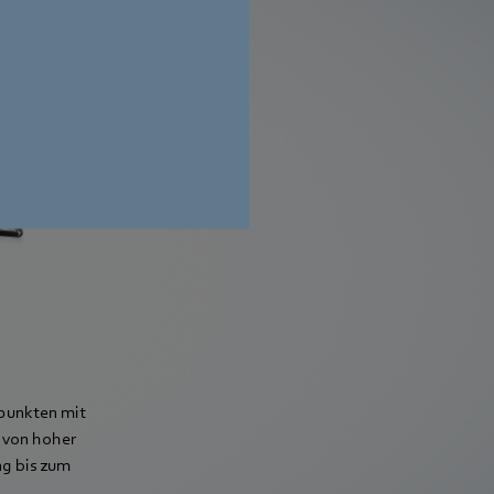
 punkten mit
 von hoher
ng bis zum