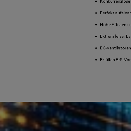
Konkurrenzlose
Perfekt aufein
Hohe Effizienz 
Extrem leiser L
EC-Ventilatoren
Erfüllen ErP-Vo