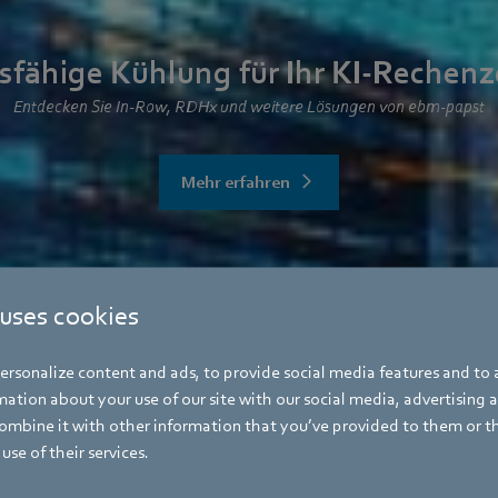
sfähige Kühlung für Ihr KI-Rechen
Entdecken Sie In-Row, RDHx und weitere Lösungen von ebm‑papst
Mehr erfahren
 uses cookies
rsonalize content and ads, to provide social media features and to a
ation about your use of our site with our social media, advertising 
mbine it with other information that you’ve provided to them or t
use of their services.