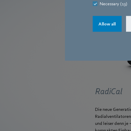
Necessary (13)
Allow all
RadiCal
Die neue Generati
Radialventilatoren 
und leiser denn je
kompakten Einba