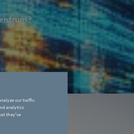
zentrum?
nalyze our traffic.
and analytics
hat they’ve