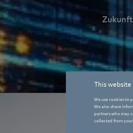
Zukunft
This website
We use cookies to pe
We also share inform
partners who may co
collected from your 