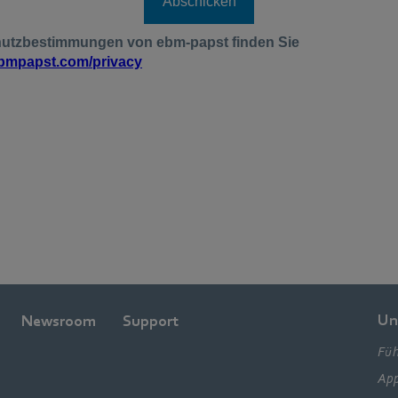
Un
Newsroom
Support
Füh
App