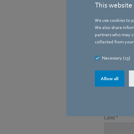
This website
We use cookies to pe
We also share inform
partners who may co
collected from your 
Necessary (13)
Allow all