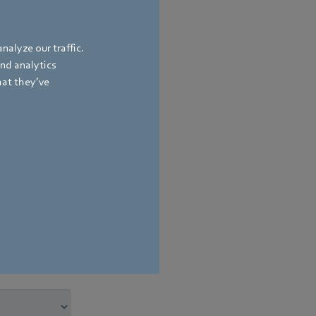
nalyze our traffic.
and analytics
hat they’ve