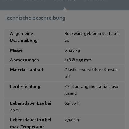
Technische Beschreibung
Allgemeine
Rückwärtsgekrümmtes Laufr
Beschreibung
ad
Masse
0,320
kg
Abmessungen
138 Ø x 35
mm
Material Laufrad
Glasfaserverstärkter Kunstst
off
Förderrichtung
Axial ansaugend, radial ausb
lasend
Lebensdauer L10 bei
62500
h
40 °C
Lebensdauer L10 bei
27500
h
max. Temperatur