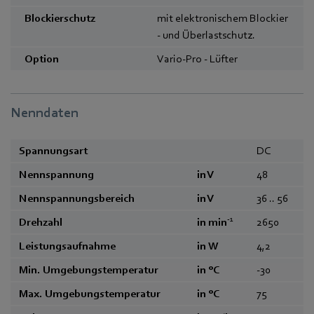
Blockierschutz
mit elektronischem Blockier
- und Überlastschutz.
Option
Vario-Pro - Lüfter
Nenndaten
Spannungsart
DC
Nennspannung
in V
48
Nennspannungsbereich
in V
36 .. 56
-1
Drehzahl
in min
2650
Leistungsaufnahme
in W
4,2
Min. Umgebungstemperatur
in °C
-30
Max. Umgebungstemperatur
in °C
75