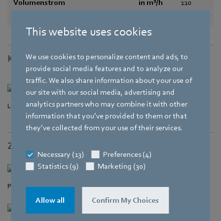
Volumenstrom
in m³/h
110
Schallleistungspegel
in B
5,7
This website uses cookies
We use cookies to personalize content and ads, to
Kennlinien
provide social media features and to analyze our
traffic. We also share information about your use of
our site with our social media, advertising and
analytics partners who may combine it with other
Luftleistung
information that you’ve provided to them or that
they’ve collected from your use of their services.
Zeichnung
Necessary (13)
Preferences (4)
Statistics (9)
Marketing (30)
Produktzeichnung
Allow all
Confirm My Choices