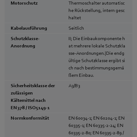
Motorschutz
Thermoschalter automatisc
he Rückstellung, intern gesc
haltet
Kabelausführung
Seitlich
Schutzklasse-
II; Die Einbaukomponente h
Anordnung
at mehrere lokale Schutzkla
sse-Anordnungen.|Die endg
ültige Schutzklasse ergibt si
ch nach bestimmungsgemä
ßem Einbau.
Sicherheitsklasse der
A3/B3
zulässigen
Kältemittel nach
EN378 / ISO5149-1
Normkonformität
EN 60034-1; EN 60204-1; EN
60335-1; EN 60335-2-24; EN
60335-2-80; EN 60335-2-89 /