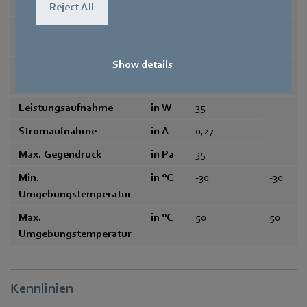
0
Reject All
Art der Datenfestlegung
max. Belast
-
ung
Show details
Drehzahl
in
1250
900
-1
min
Leistungsaufnahme
in W
35
Stromaufnahme
in A
0,27
Max. Gegendruck
in Pa
35
Min.
in °C
-30
-30
Umgebungstemperatur
Max.
in °C
50
50
Umgebungstemperatur
Kennlinien