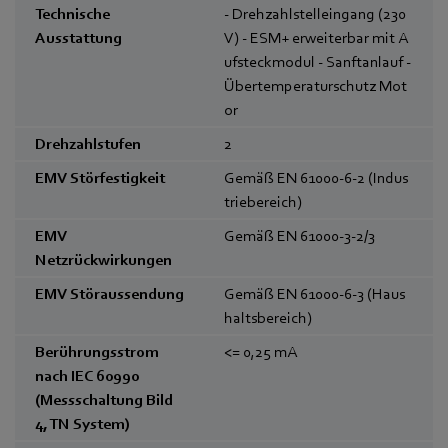
Technische
- Drehzahlstelleingang (230
Ausstattung
V) - ESM+ erweiterbar mit A
ufsteckmodul - Sanftanlauf -
Übertemperaturschutz Mot
or
Drehzahlstufen
2
EMV Störfestigkeit
Gemäß EN 61000-6-2 (Indus
triebereich)
EMV
Gemäß EN 61000-3-2/3
Netzrückwirkungen
EMV Störaussendung
Gemäß EN 61000-6-3 (Haus
haltsbereich)
Berührungsstrom
<= 0,25
mA
nach IEC 60990
(Messschaltung Bild
4, TN System)