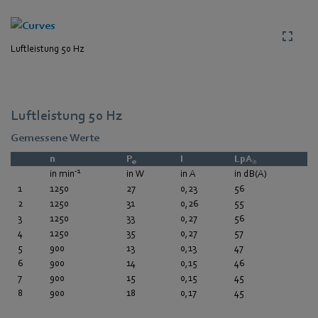
Luftleistung 50 Hz
Luftleistung 50 Hz
Gemessene Werte
n
P
I
LpA
e
in
-1
in min
in W
in A
in dB(A)
1
1250
27
0,23
56
2
1250
31
0,26
55
3
1250
33
0,27
56
4
1250
35
0,27
57
5
900
13
0,13
47
6
900
14
0,15
46
7
900
15
0,15
45
8
900
18
0,17
45