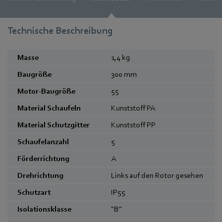
Technische Beschreibung
Masse
1,4
kg
Baugröße
300
mm
Motor-Baugröße
55
Material Schaufeln
Kunststoff PA
Material Schutzgitter
Kunststoff PP
Schaufelanzahl
5
Förderrichtung
A
Drehrichtung
Links auf den Rotor gesehen
Schutzart
IP55
Isolationsklasse
"B"