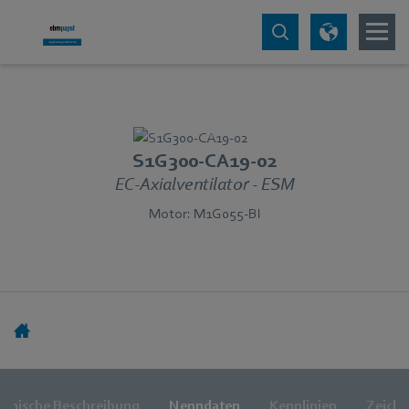
S1G300-CA19-02
EC-Axialventilator - ESM
Motor: M1G055-BI
chnische Beschreibung
Nenndaten
Kennlinien
Zeich