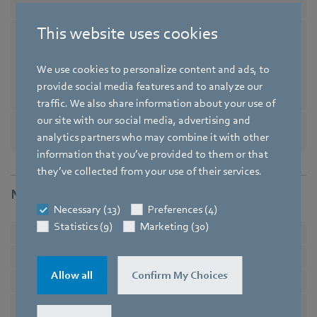
UKCA / CE
This website uses cookies
Bemerkung zu CE
Ökodesign-Richtlinie 2009/1
25/EG + Ventilatorverordnun
g (EG) Nr. 327/2011 nicht an
We use cookies to personalize content and ads, to
wendbar, da Leistungsaufna
provide social media features and to analyze our
hme <125W.
traffic. We also share information about your use of
our site with our social media, advertising and
Zulassung
CCC / CSA C22.2 Nr.77 / EAC /
analytics partners who may combine it with other
UL 1004-3 / VDE
information that you’ve provided to them or that
they’ve collected from your use of their services.
Nenndaten
Necessary (13)
Preferences (4)
Statistics (9)
Marketing (30)
Phase
1~
1~
Spannungsart
AC
AC
Allow all
Confirm My Choices
Nennspannung
in V
230
230
Frequenz
in Hz
50/60
50/6