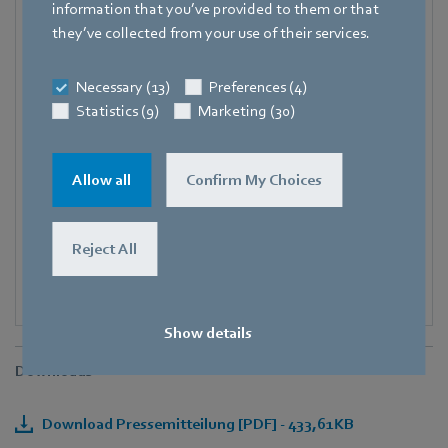
information that you’ve provided to them or that
Deutschland
they’ve collected from your use of their services.
Telefon
+49 7938 81-8125
Necessary (13)
Preferences (4)
Statistics (9)
Marketing (30)
Fax
+49 7938 81-98125
E-Mail
Allow all
Confirm My Choices
Corinna.Schittenhelm@de.ebmpapst.com
Reject All
Show details
Downloads
Download Pressemitteilung [PDF] - 433,61KB