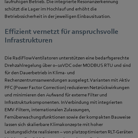
laufruhigen Betrieb. Die integrierte Resonanzerkennung
schützt die Lager im Hochlauf und erhöht die
Betriebssicherheit in der jeweiligen Einbausituation.
Effizient vernetzt für anspruchsvolle
Infrastrukturen
Die RadiFlow Ventilatoren unterstützen eine bedarfsgerechte
Drehzahlregelung über 0–10 VDC oder MODBUS RTU und sind
für den Dauerbetrieb in Klima‑ und
Rechenzentrumsanwendungen ausgelegt. Varianten mit Aktiv
PFC (Power Factor Correction) reduzieren Netzrückwirkungen
und minimieren den Aufwand für externe Filter und
Infrastrukturkomponenten. In Verbindung mit integrierten
EMV‑Filtern, internationalen Zulassungen,
Fernüberwachungsfunktionen sowie der kompakten Bauweise
lassen sich skalierbare Klimakonzepte mit hoher
Leistungsdichte realisieren – von platzoptimierten RLT‑Geräten