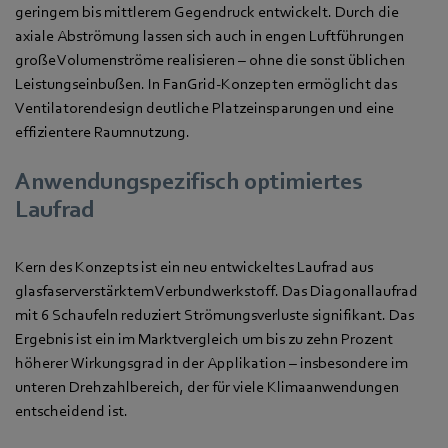
geringem bis mittlerem Gegendruck entwickelt. Durch die
axiale Abströmung lassen sich auch in engen Luftführungen
große Volumenströme realisieren – ohne die sonst üblichen
Leistungseinbußen. In FanGrid‑Konzepten ermöglicht das
Ventilatorendesign deutliche Platzeinsparungen und eine
effizientere Raumnutzung.
Anwendungspezifisch optimiertes
Laufrad
Kern des Konzepts ist ein neu entwickeltes Laufrad aus
glasfaserverstärktem Verbundwerkstoff. Das Diagonallaufrad
mit 6 Schaufeln reduziert Strömungsverluste signifikant. Das
Ergebnis ist ein im Marktvergleich um bis zu zehn Prozent
höherer Wirkungsgrad in der Applikation – insbesondere im
unteren Drehzahlbereich, der für viele Klimaanwendungen
entscheidend ist.