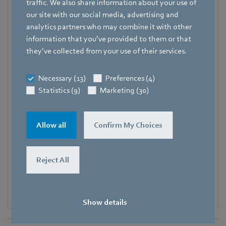
traffic. We also share information about your use of
Adresse
our site with our social media, advertising and
Bachmühle 2
,
74673 Mulfingen
,
Deutschland
analytics partners who may combine it with other
Telefon
information that you’ve provided to them or that
+49 7938 81-7105
they’ve collected from your use of their services.
Fax
Necessary (13)
Preferences (4)
+49 7938 81-97105
Statistics (9)
Marketing (30)
Mobile
+49 171 3624067
Allow all
Confirm My Choices
E-Mail
Hauke.Hannig@de.ebmpapst.com
Reject All
Show details