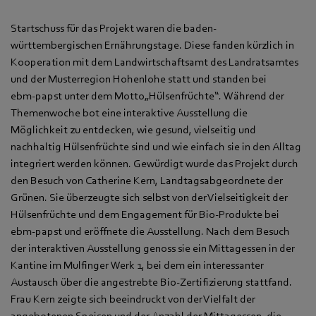
Startschuss für das Projekt waren die baden-
württembergischen Ernährungstage. Diese fanden kürzlich in
Kooperation mit dem Landwirtschaftsamt des Landratsamtes
und der Musterregion Hohenlohe statt und standen bei
ebm‑papst unter dem Motto„Hülsenfrüchte“. Während der
Themenwoche bot eine interaktive Ausstellung die
Möglichkeit zu entdecken, wie gesund, vielseitig und
nachhaltig Hülsenfrüchte sind und wie einfach sie in den Alltag
integriert werden können. Gewürdigt wurde das Projekt durch
den Besuch von Catherine Kern, Landtagsabgeordnete der
Grünen. Sie überzeugte sich selbst von der Vielseitigkeit der
Hülsenfrüchte und dem Engagement für Bio-Produkte bei
ebm‑papst und eröffnete die Ausstellung. Nach dem Besuch
der interaktiven Ausstellung genoss sie ein Mittagessen in der
Kantine im Mulfinger Werk 1, bei dem ein interessanter
Austausch über die angestrebte Bio-Zertifizierung stattfand.
Frau Kern zeigte sich beeindruckt von der Vielfalt der
angebotenen Speisen und der Anzahl der Mittagessen, die