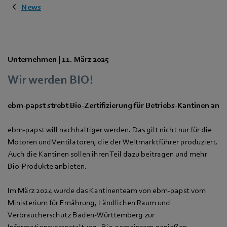
News
Unternehmen |
11. März 2025
Wir werden BIO!
ebm‑papst strebt Bio-Zertifizierung für Betriebs-Kantinen an
ebm‑papst will nachhaltiger werden. Das gilt nicht nur für die
Motoren und Ventilatoren, die der Weltmarktführer produziert.
Auch die Kantinen sollen ihren Teil dazu beitragen und mehr
Bio-Produkte anbieten.
Im März 2024 wurde das Kantinenteam von ebm‑papst vom
Ministerium für Ernährung, Ländlichen Raum und
Verbraucherschutz Baden-Württemberg zur
Informationsveranstaltung „Bio gemeinsam genießen -