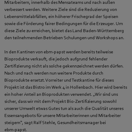
Mitarbeitern, innerhalb des Mensateams und nach außen
verbessert werden. Weitere Ziele sind die Reduzierung von
Lebensmittelabfällen, ein höherer Frischegrad der Speisen
sowie die Förderung fairer Bedingungen für die Erzeuger. Um
diese Ziele zu erreichen, bietet das Land Baden-Württemberg
den teilnehmenden Betrieben Schulungen und Workshops an.
In den Kantinen von ebm‑papst werden bereits teilweise
Bioprodukte verkauft, die jedoch aufgrund fehlender
Zertifizierung nicht als solche gekennzeichnet werden dürfen.
Nach und nach werden nun weitere Produkte durch
Bioprodukte ersetzt. Vorreiter und Testkantine für dieses
Projekt ist das Bistro im Werk 4 in Hollenbach. Hier wird bereits
ein hoher Anteil an Bioprodukten verwendet. „Wir sind uns
sicher, dass wir mit dem Projekt Bio-Zertifizierung sowohl
unserer Umwelt etwas Gutes tun als auch die Qualität unseres
Essensangebots für unsere Mitarbeiterinnen und Mitarbeiter
steigern“, sagt Ralf Stehle, Gesundheitsmanager bei
ebm‑papst.