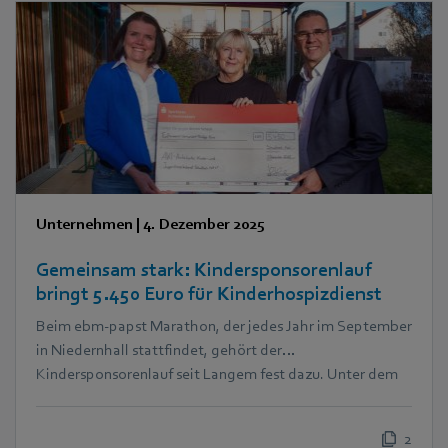
Unternehmen
|
4. Dezember 2025
Gemeinsam stark: Kindersponsorenlauf
bringt 5.450 Euro für Kinderhospizdienst
Beim ebm‑papst Marathon, der jedes Jahr im September
in Niedernhall stattfindet, gehört der
Kindersponsorenlauf seit Langem fest dazu. Unter dem
Motto „Kinder laufen für Kinder“ drehen die jüngsten
Teilnehmer ihre Runden für den guten Zweck. In diesem
2
Jahr kam dabei eine beeindruckende Summe von 5.450