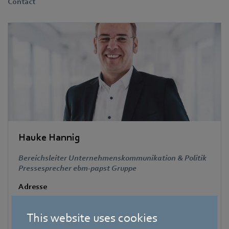
Contact
Hauke Hannig
Bereichsleiter Unternehmenskommunikation & Politik
Pressesprecher ebm-papst Gruppe
Adresse
Bachmühle 2
,
74673 Mulfingen
,
Deutschland
This website uses cookies
Telefon