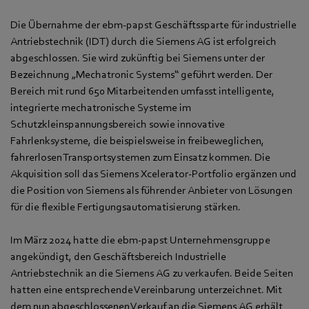
Die Übernahme der ebm-papst Geschäftssparte für industrielle
Antriebstechnik (IDT) durch die Siemens AG ist erfolgreich
abgeschlossen. Sie wird zukünftig bei Siemens unter der
Bezeichnung „Mechatronic Systems“ geführt werden. Der
Bereich mit rund 650 Mitarbeitenden umfasst intelligente,
integrierte mechatronische Systeme im
Schutzkleinspannungsbereich sowie innovative
Fahrlenksysteme, die beispielsweise in freibeweglichen,
fahrerlosen Transportsystemen zum Einsatz kommen. Die
Akquisition soll das Siemens Xcelerator-Portfolio ergänzen und
die Position von Siemens als führender Anbieter von Lösungen
für die flexible Fertigungsautomatisierung stärken.
Im März 2024 hatte die ebm‑papst Unternehmensgruppe
angekündigt, den Geschäftsbereich Industrielle
Antriebstechnik an die Siemens AG zu verkaufen. Beide Seiten
hatten eine entsprechende Vereinbarung unterzeichnet. Mit
dem nun abgeschlossenen Verkauf an die Siemens AG erhält