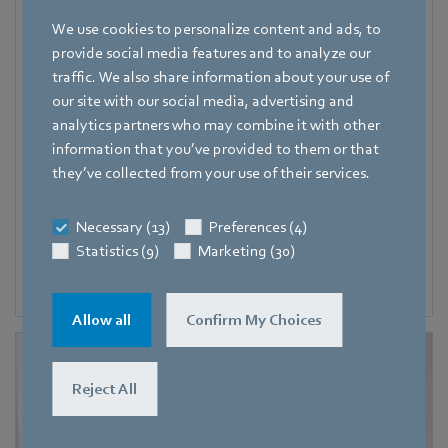
+49 7938 81-7105
We use cookies to personalize content and ads, to
Fax
provide social media features and to analyze our
+49 7938 81-97105
traffic. We also share information about your use of
our site with our social media, advertising and
Mobile
analytics partners who may combine it with other
+49 171 3624067
information that you’ve provided to them or that
E-Mail
they’ve collected from your use of their services.
Hauke.Hannig@de.ebmpapst.com
Necessary (13)
Preferences (4)
Statistics (9)
Marketing (30)
Allow all
Confirm My Choices
Reject All