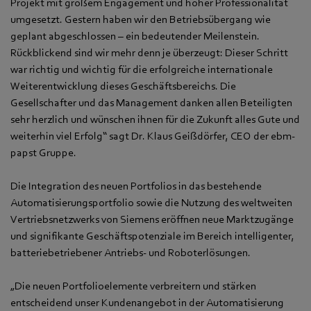
Projekt mit großem Engagement und hoher Professionalität
umgesetzt. Gestern haben wir den Betriebsübergang wie
geplant abgeschlossen – ein bedeutender Meilenstein.
Rückblickend sind wir mehr denn je überzeugt: Dieser Schritt
war richtig und wichtig für die erfolgreiche internationale
Weiterentwicklung dieses Geschäftsbereichs. Die
Gesellschafter und das Management danken allen Beteiligten
sehr herzlich und wünschen ihnen für die Zukunft alles Gute und
weiterhin viel Erfolg“ sagt Dr. Klaus Geißdörfer, CEO der ebm-
papst Gruppe.
Die Integration des neuen Portfolios in das bestehende
Automatisierungsportfolio sowie die Nutzung des weltweiten
Vertriebsnetzwerks von Siemens eröffnen neue Marktzugänge
und signifikante Geschäftspotenziale im Bereich intelligenter,
batteriebetriebener Antriebs- und Roboterlösungen.
„Die neuen Portfolioelemente verbreitern und stärken
entscheidend unser Kundenangebot in der Automatisierung