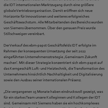
die IDT internationalen Marktzugang durch eine größere
globale Vertriebsorganisation. Damit eröffnen sich neue
Horizonte für Innovationen und weiteres erfolgreiches
Geschäftswachstum. Alle Mitarbeitenden des Bereichs wurden
von Siemens übernommen. Über den genauen Preis wurde
Stillschweigen vereinbart.
Der Verkauf des ebm-papst Geschäftsfelds IDT erfolgte im
Rahmen der konsequenten Umsetzung der seit 2022
eingeführten Unternehmensstrategie ‚Gemeinsam Zukunft
machen‘. Mit dieser Strategie konzentriert sich ebm‑papst auf
das Kerngeschäft Luft- und Heiztechnik, die Transformation des
Unternehmens hinsichtlich Nachhaltigkeit und Digitalisierung
sowie den Ausbau seiner internationalen Präsenz.
„Die vergangenen 15 Monate haben eindrucksvoll gezeigt, was
für ein starkes Team unsere Kolleginnen und Kollegen der IDT
sind. Gemeinsam mit Siemens haben sie ein hochkomplexes