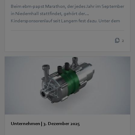
Beim ebm‑papst Marathon, der jedes Jahr im September
in Niedernhall stattfindet, gehört der
Kindersponsorenlauf seit Langem fest dazu. Unter dem
Motto „Kinder laufen für Kinder“ drehen die jüngsten
Teilnehmer ihre Runden für den guten Zweck. In diesem
2
Jahr kam dabei eine beeindruckende Summe von 5.450
Euro zusammen – zugunsten des Ambulanten Kinder-
und Jugendhospizdienstes Schwäbisch Hall e.V. (Aki)
Unternehmen
|
3. Dezember 2025