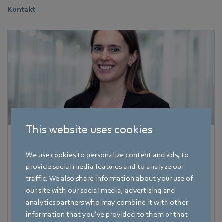
Kontakt
This website uses cookies
Corinna Schittenhelm
We use cookies to personalize content and ads, to
Referentin Fachpresse
provide social media features and to analyze our
traffic. We also share information about your use of
Adresse
our site with our social media, advertising and
Amtstraße 85
,
74673 Mulfingen - Hollenbach
,
analytics partners who may combine it with other
Deutschland
information that you’ve provided to them or that
Telefon