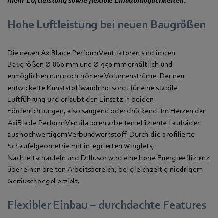
mehr Luftleistung sowie flexible Einbaumöglichkeiten.
Hohe Luftleistung bei neuen Baugrößen
Die neuen AxiBlade.Perform Ventilatoren sind in den
Baugrößen Ø 860 mm und Ø 950 mm erhältlich und
ermöglichen nun noch höhere Volumenströme. Der neu
entwickelte Kunststoffwandring sorgt für eine stabile
Luftführung und erlaubt den Einsatz in beiden
Förderrichtungen, also saugend oder drückend. Im Herzen der
AxiBlade.Perform Ventilatoren arbeiten effiziente Laufräder
aus hochwertigem Verbundwerkstoff. Durch die profilierte
Schaufelgeometrie mit integrierten Winglets,
Nachleitschaufeln und Diffusor wird eine hohe Energieeffizienz
über einen breiten Arbeitsbereich, bei gleichzeitig niedrigem
Geräuschpegel erzielt.
Flexibler Einbau – durchdachte Features