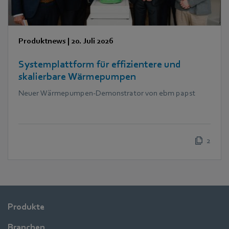
Produktnews
|
20. Juli 2026
Systemplattform für effizientere und
skalierbare Wärmepumpen
Neuer Wärmepumpen-Demonstrator von ebm papst
2
Produkte
Branchen