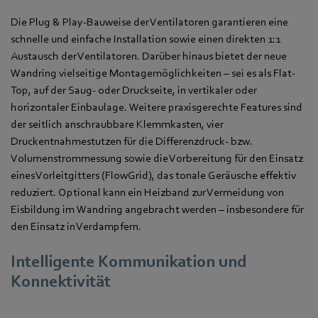
Die Plug & Play-Bauweise der Ventilatoren garantieren eine
schnelle und einfache Installation sowie einen direkten 1:1
Austausch der Ventilatoren. Darüber hinaus bietet der neue
Wandring vielseitige Montagemöglichkeiten – sei es als Flat-
Top, auf der Saug- oder Druckseite, in vertikaler oder
horizontaler Einbaulage. Weitere praxisgerechte Features sind
der seitlich anschraubbare Klemmkasten, vier
Druckentnahmestutzen für die Differenzdruck- bzw.
Volumenstrommessung sowie die Vorbereitung für den Einsatz
eines Vorleitgitters (FlowGrid), das tonale Geräusche effektiv
reduziert. Optional kann ein Heizband zur Vermeidung von
Eisbildung im Wandring angebracht werden – insbesondere für
den Einsatz in Verdampfern.
Intelligente Kommunikation und
Konnektivität