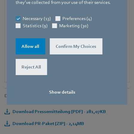
they’ve collected from your use of their services.
+49 7938 81-8125
Fax
Necessary (13)
Preferences (4)
+49 7938 81-98125
Statistics (9)
Marketing (30)
E-Mail
Corinna.Schittenhelm@de.ebmpapst.com
Allow all
Confirm My Choices
Reject All
Show details
Downloads
Download Pressemitteilung [PDF] - 281,07KB
Download PR-Paket [ZIP] - 2,14MB