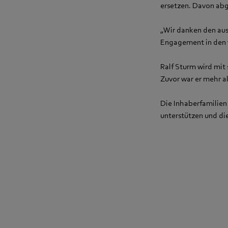
ersetzen. Davon abg
„Wir danken den auss
Engagement in den v
Ralf Sturm wird mit
Zuvor war er mehr al
Die Inhaberfamilien 
unterstützen und di