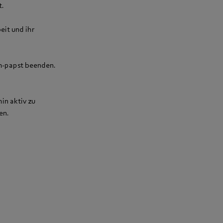
t.
eit und ihr
bm‑papst beenden.
in aktiv zu
en.