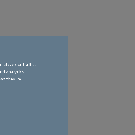
nalyze our traffic.
and analytics
hat they’ve
ion & Politik
and