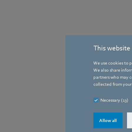
This website
Contact
We use cookies to pe
We also share inform
partners who may co
collected from your 
Necessary (13)
Allow all