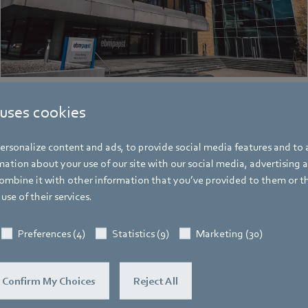
 uses cookies
rsonalize content and ads, to provide social media features and to a
ation about your use of our site with our social media, advertising 
Hauke Hannig
mbine it with other information that you’ve provided to them or t
Bereichsleiter Unternehmenskommunikat
use of their services.
Pressesprecher ebm-papst Gruppe
Adresse
Preferences (4)
Statistics (9)
Marketing (30)
Bachmühle 2
,
74673 Mulfingen
,
Deutschl
Telefon
Confirm My Choices
Reject All
+49 7938 81-7105