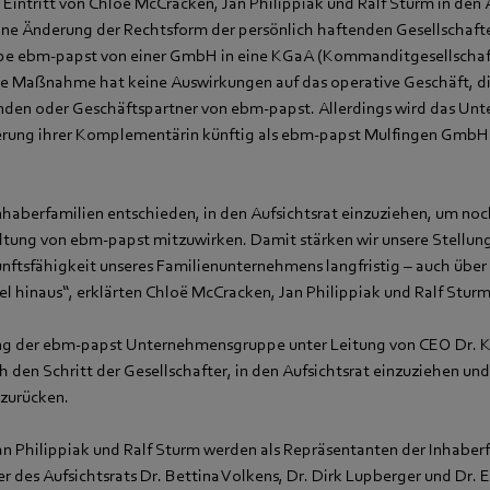
Eintritt von Chloë McCracken, Jan Philippiak und Ralf Sturm in den 
eine Änderung der Rechtsform der persönlich haftenden Gesellschafte
 ebm‑papst von einer GmbH in eine KGaA (Kommanditgesellschaft
 Maßnahme hat keine Auswirkungen auf das operative Geschäft, di
nden oder Geschäftspartner von ebm‑papst. Allerdings wird das Un
rung ihrer Komplementärin künftig als ebm‑papst Mulfingen GmbH
Inhaberfamilien entschieden, in den Aufsichtsrat einzuziehen, um noc
ltung von ebm‑papst mitzuwirken. Damit stärken wir unsere Stellu
unftsfähigkeit unseres Familienunternehmens langfristig – auch über
 hinaus“, erklärten Chloë McCracken, Jan Philippiak und Ralf Stu
ng der ebm‑papst Unternehmensgruppe unter Leitung von CEO Dr. K
 den Schritt der Gesellschafter, in den Aufsichtsrat einzuziehen un
zurücken.
n Philippiak und Ralf Sturm werden als Repräsentanten der Inhaberf
r des Aufsichtsrats Dr. Bettina Volkens, Dr. Dirk Lupberger und Dr. 