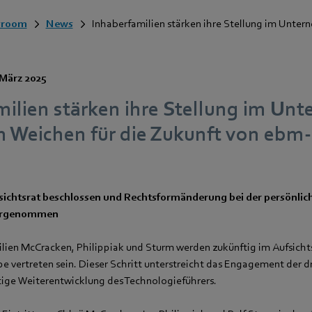
room
News
Inhaberfamilien stärken ihre Stellung im Unter
 März 2025
milien stärken ihre Stellung im Un
en Weichen für die Zukunft von ebm
sichtsrat beschlossen und Rechtsformänderung bei der persönlic
vorgenommen
ilien McCracken, Philippiak und Sturm werden zukünftig im Aufsich
vertreten sein. Dieser Schritt unterstreicht das Engagement der dre
tige Weiterentwicklung des Technologieführers.