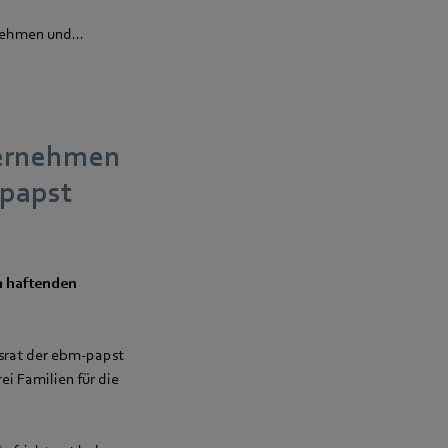
nehmen und...
ternehmen
‑papst
h haftenden
tsrat der ebm‑papst
i Familien für die