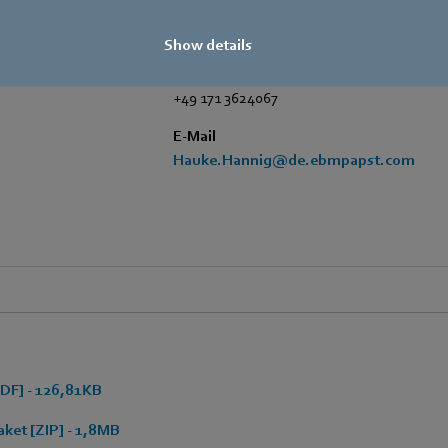
Fax
+49 7938 81-97105
Show details
Mobile
+49 171 3624067
E-Mail
Hauke.Hannig@de.ebmpapst.com
DF] - 126,81KB
ket [ZIP] - 1,8MB