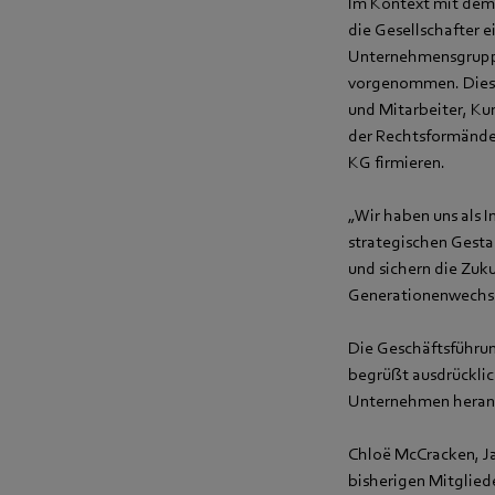
Im Kontext mit dem 
die Gesellschafter 
Unternehmensgruppe
vorgenommen. Diese
und Mitarbeiter, Ku
der Rechtsformände
KG firmieren.
„Wir haben uns als 
strategischen Gesta
und sichern die Zuk
Generationenwechsel
Die Geschäftsführu
begrüßt ausdrücklich
Unternehmen heran
Chloë McCracken, Ja
bisherigen Mitgliede