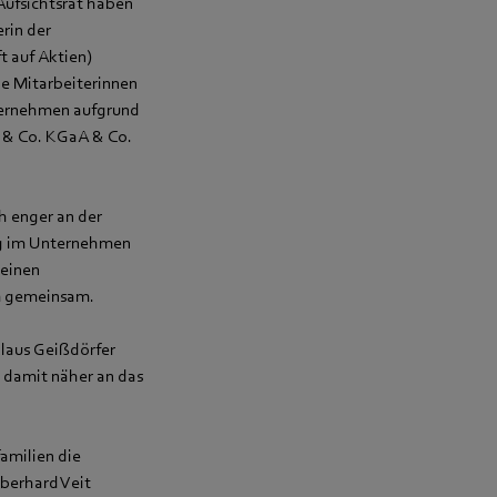
Aufsichtsrat haben
rin der
 auf Aktien)
e Mitarbeiterinnen
ternehmen aufgrund
 & Co. KGaA & Co.
h enger an der
ng im Unternehmen
 einen
rm gemeinsam.
laus Geißdörfer
d damit näher an das
amilien die
Eberhard Veit