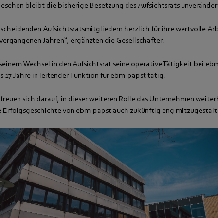
esehen bleibt die bisherige Besetzung des Aufsichtsrats unveränder
cheidenden Aufsichtsratsmitgliedern herzlich für ihre wertvolle Arb
ergangenen Jahren“, ergänzten die Gesellschafter.
 seinem Wechsel in den Aufsichtsrat seine operative Tätigkeit bei e
s 17 Jahre in leitender Funktion für ebm‑papst tätig.
freuen sich darauf, in dieser weiteren Rolle das Unternehmen weiterh
e Erfolgsgeschichte von ebm‑papst auch zukünftig eng mitzugestalt