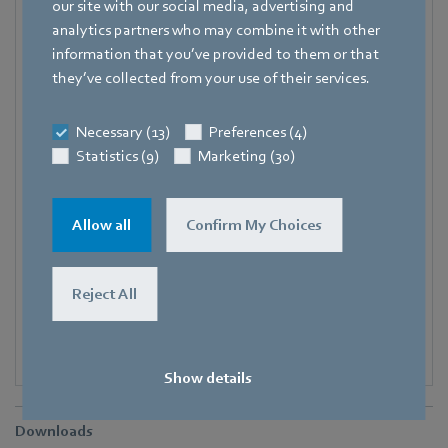
our site with our social media, advertising and
Bachmühle 2
,
74673 Mulfingen
,
Deutschland
analytics partners who may combine it with other
Telefon
information that you’ve provided to them or that
+49 7938 81-7105
they’ve collected from your use of their services.
Fax
Necessary (13)
Preferences (4)
+49 7938 81-97105
Statistics (9)
Marketing (30)
Mobile
+49 171 3624067
Allow all
Confirm My Choices
E-Mail
Hauke.Hannig@de.ebmpapst.com
Reject All
Show details
Downloads