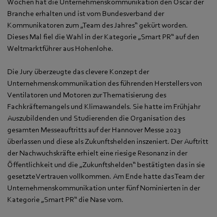
Wochen hat die Unternehmenskommunikation den Oscar der
Branche erhalten und ist vom Bundesverband der
Kommunikatoren zum „Team des Jahres“ gekürt worden.
Dieses Mal fiel die Wahl in der Kategorie „Smart PR“ auf den
Weltmarktführer aus Hohenlohe.
Die Jury überzeugte das clevere Konzept der
Unternehmenskommunikation des führenden Herstellers von
Ventilatoren und Motoren zur Thematisierung des
Fachkräftemangels und Klimawandels. Sie hatte im Frühjahr
Auszubildenden und Studierenden die Organisation des
gesamten Messeauftritts auf der Hannover Messe 2023
überlassen und diese als Zukunftshelden inszeniert. Der Auftritt
der Nachwuchskräfte erhielt eine riesige Resonanz in der
Öffentlichkeit und die „Zukunftshelden“ bestätigten das in sie
gesetzte Vertrauen vollkommen. Am Ende hatte das Team der
Unternehmenskommunikation unter fünf Nominierten in der
Kategorie „Smart PR“ die Nase vorn.