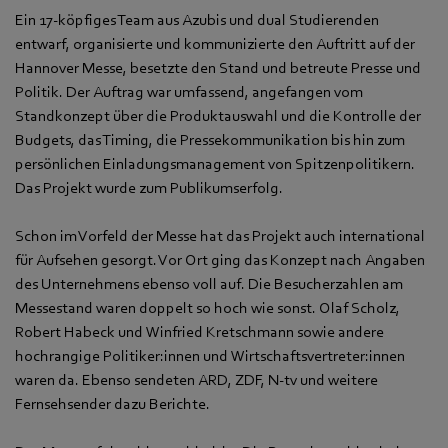
Ein 17-köpfiges Team aus Azubis und dual Studierenden
entwarf, organisierte und kommunizierte den Auftritt auf der
Hannover Messe, besetzte den Stand und betreute Presse und
Politik. Der Auftrag war umfassend, angefangen vom
Standkonzept über die Produktauswahl und die Kontrolle der
Budgets, das Timing, die Pressekommunikation bis hin zum
persönlichen Einladungsmanagement von Spitzenpolitikern.
Das Projekt wurde zum Publikumserfolg.
Schon im Vorfeld der Messe hat das Projekt auch international
für Aufsehen gesorgt. Vor Ort ging das Konzept nach Angaben
des Unternehmens ebenso voll auf. Die Besucherzahlen am
Messestand waren doppelt so hoch wie sonst. Olaf Scholz,
Robert Habeck und Winfried Kretschmann sowie andere
hochrangige Politiker:innen und Wirtschaftsvertreter:innen
waren da. Ebenso sendeten ARD, ZDF, N-tv und weitere
Fernsehsender dazu Berichte.