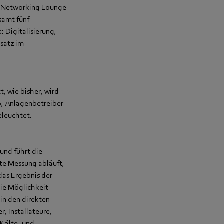
er Networking Lounge
samt fünf
 Digitalisierung,
nsatz im
t, wie bisher, wird
o, Anlagenbetreiber
eleuchtet.
und führt die
hte Messung abläuft,
das Ergebnis der
die Möglichkeit
in den direkten
, Installateure,
 Kälte- und