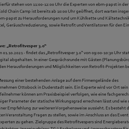
ierfür stehen von 11:00-12:00 Uhr die Experten von ebm‑papst in d
Cold Chain Camp ist bereits ab 10:00 Uhr geöffnet, dort warten insge
m‑papst zu Herausforderungen rund um Kühlkette und Kältetechnik:
el, Geräuschreduzierung, sowie Retrofit und Ventilatoren für den Ei
e: „Retrofitvesper 3.0“
m 01.10.2021 - findet das „Retrofitvesper 3.0“ von 09:00-10:30 Uhr stat
igital abgehalten. In einer Gesprächsrunde mit Gästen (Planungsbür
den Herausforderungen und Möglichkeiten von Retrofit-Projekten b
 Messung einer bestehenden Anlage auf dem Firmengelände des
nehmen Ottobock in Duderstadt sein. Ein Experte wird vor Ort sein 
 Teilnehmer können am Praxisbeispiel verfolgen, wie eine fachgerec
iger Parameter der statische Wirkungsgrad errechnen lässt und wie 
ner Empfehlung zur weiteren Vorgehensweise aussieht. Es besteht 
n Veranstaltung Fragen zu stellen, sowie im Anschluss an das Event 
xperten zu gehen. Zielgruppe des Retrofitvespers sind Energieberater
rchitekten, Ingenieurbüros, TGA Fachplaner und Ansprechpartner für