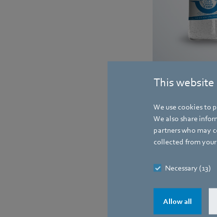
Wissensdurst und -hun
This website
„Retrofitvesper 3.0“ ges
We use cookies to pe
Kontakt
We also share inform
partners who may co
collected from your 
Necessary (13)
Allow all