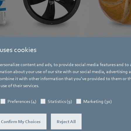
ger werden von ebm-papst auf den Online-Events „Cold Chain Camp“ am 30.0
 uses cookies
tillt.
rsonalize content and ads, to provide social media features and to a
ation about your use of our site with our social media, advertising 
mbine it with other information that you’ve provided to them or t
use of their services.
Katrin Lindner
Preferences (4)
Statistics (9)
Marketing (30)
Referentin Fachpresse
Adresse
Amtstraße 85
,
74673 Mulfingen – Hollen
Confirm My Choices
Reject All
Deutschland