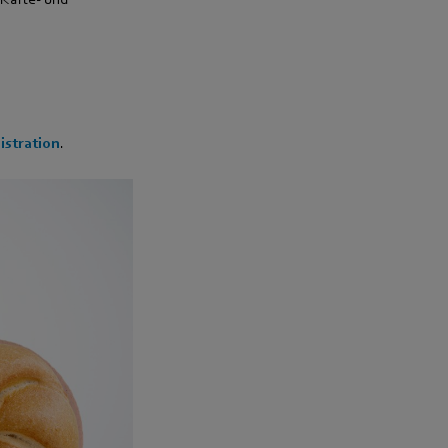
stration
.