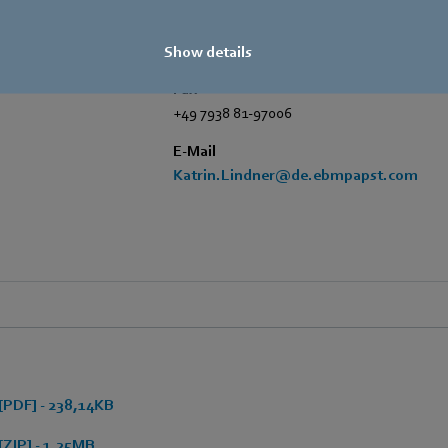
Telefon
+49 7938 81-7006
Show details
Fax
+49 7938 81-97006
E-Mail
Katrin.Lindner@de.ebmpapst.com
[PDF] - 238,14KB
[ZIP] - 1,25MB