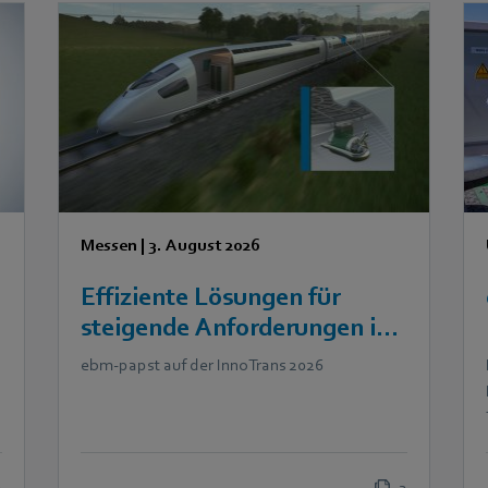
Messen
|
3. August 2026
Effiziente Lösungen für
steigende Anforderungen in
der Bahntechnik
ebm‑papst auf der InnoTrans 2026
2
2