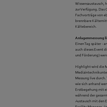
Wissensaustausch, h
zur Verfügung. Das 
Fachvorträge von eb
brennbare Kältemitt
Kältebereich.
Anlagenmessung liv
Einen Tag später - a
auch dieses Event d
und Förderung) wer
Highlight wird die
Medizintechnikunter
Messung live durch.
wie sich anhand wen
Erstbegehung mit ei
während der gesamte
Austausch mit den E
Facility Manager, A