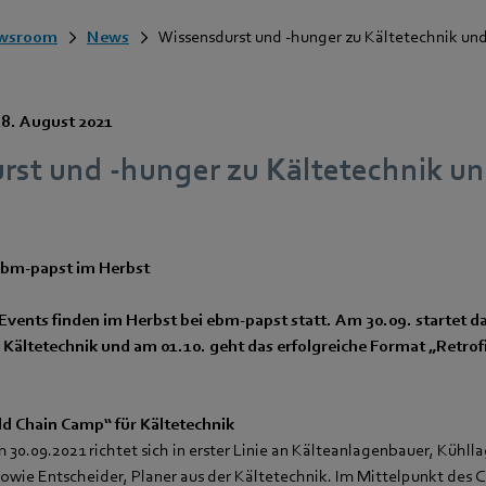
wsroom
News
Wissensdurst und -hunger zu Kältetechnik und 
18. August 2021
st und -hunger zu Kältetechnik un
 ebm‑papst im Herbst
Events finden im Herbst bei ebm‑papst statt. Am 30.09. startet d
Kältetechnik und am 01.10. geht das erfolgreiche Format „Retrofi
d Chain Camp“ für Kältetechnik
30.09.2021 richtet sich in erster Linie an Kälteanlagenbauer, Kühlla
owie Entscheider, Planer aus der Kältetechnik. Im Mittelpunkt des 