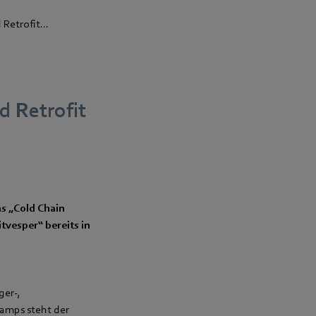
Retrofit...
d Retrofit
as „Cold Chain
tvesper“ bereits in
ger-,
Camps steht der