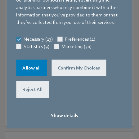
our site with our social media, advertising and
analytics partners who may combine it with other
information that you’ve provided to them or that
they’ve collected from your use of their services.
Necessary (13)
Preferences (4)
Statistics (9)
Marketing (30)
18. November 2024
-
20. November 2024
Halle 7, Lyon
SIFA
Allow all
Confirm My Choices
Reject All
Show details