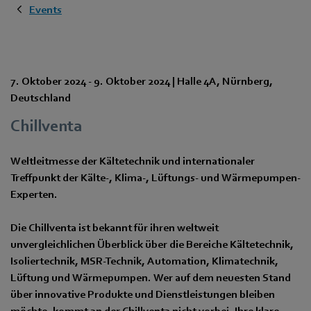
Events
7. Oktober 2024
-
9. Oktober 2024
|
Halle 4A
,
Nürnberg
,
Deutschland
Chillventa
Weltleitmesse der Kältetechnik und internationaler
Treffpunkt der Kälte-, Klima-, Lüftungs- und Wärmepumpen-
Experten.
Die Chillventa ist bekannt für ihren weltweit
unvergleichlichen Überblick über die Bereiche Kältetechnik,
Isoliertechnik, MSR-Technik, Automation, Klimatechnik,
Lüftung und Wärmepumpen. Wer auf dem neuesten Stand
über innovative Produkte und Dienstleistungen bleiben
möchte, kommt an der Chillventa nicht vorbei. Ihre klare