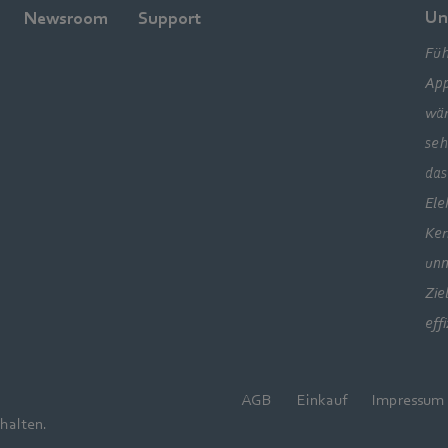
Un
Newsroom
Support
Füh
App
wär
seh
das
Ele
Ker
unm
Zie
eff
AGB
Einkauf
Impressum
halten.