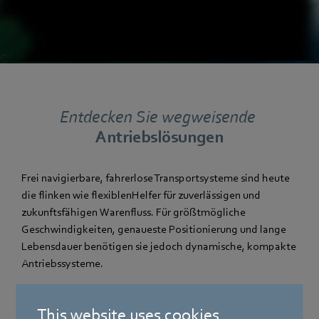
Entdecken Sie wegweisende
Antriebslösungen
Frei navigierbare, fahrerlose Transportsysteme sind heute
die flinken wie flexiblenHelfer für zuverlässigen und
zukunftsfähigen Warenfluss. Für größtmögliche
Geschwindigkeiten, genaueste Positionierung und lange
Lebensdauer benötigen sie jedoch dynamische, kompakte
Antriebssysteme.
Wie zum Beispiel die ebm-papst Messepremiere: das
This website uses cookies
komplette Fahr-Lenk-System für Automated Guided