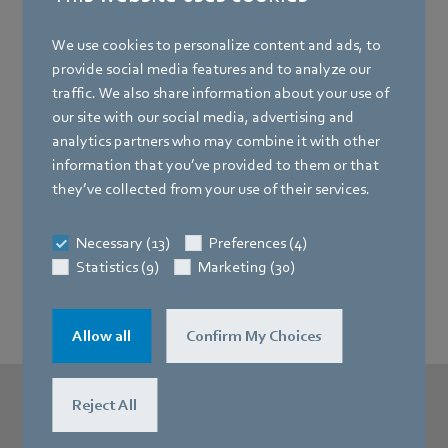
Vehicles. Diese IIoT-fähige Lösung bietet maximale
Leistungsdichte bei gleichzeitig minimalen Abmessungen
We use cookies to personalize content and ads, to
und bringt Ihre Logistikabläufe zukunftssicher ins Rollen.
provide social media features and to analyze our
traffic. We also share information about your use of
our site with our social media, advertising and
analytics partners who may combine it with other
information that you’ve provided to them or that
they’ve collected from your use of their services.
ebm-papst auf der
LogiMat
Necessary (13)
Preferences (4)
Statistics (9)
Marketing (30)
(Platzhalter: News)
Allow all
Confirm My Choices
Reject All
Sie möchten uns gerne auf der