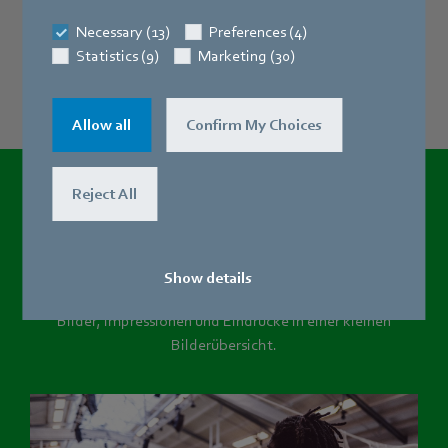
Necessary (13)
Preferences (4)
Statistics (9)
Marketing (30)
Allow all
Confirm My Choices
Reject All
Die Highlights
des letzten A-Junioren
Turniers 2020
Show details
Damit die schönen Erinnerungen immer erhalten bleiben,
Bilder, Impressionen und Eindrücke in einer kleinen
Bilderübersicht.