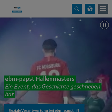
ebm‑papst Hallenmasters
Ein Event, das Geschichte geschrieben
hat
Soziale Verantwortung bei ebm-papst