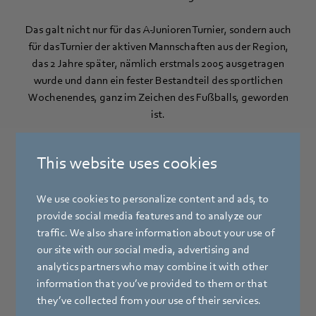
Das galt nicht nur für das A-Junioren Turnier, sondern auch
für das Turnier der aktiven Mannschaften aus der Region,
das 2 Jahre später, nämlich erstmals 2005 ausgetragen
wurde und dann ein fester Bestandteil des sportlichen
Wochenendes, ganz im Zeichen des Fußballs, geworden
ist.
Rückblick zum letzten
ebm papst
This website uses cookies
Hallenmasters 2020
We use cookies to personalize content and ads, to
provide social media features and to analyze our
traffic. We also share information about your use of
our site with our social media, advertising and
analytics partners who may combine it with other
information that you’ve provided to them or that
they’ve collected from your use of their services.