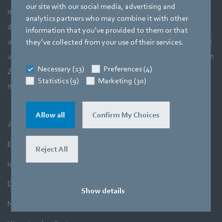
our site with our social media, advertising and
nicht das Ganze sehen: lufttechnische Zusammenhänge und
analytics partners who may combine it with other
damit das perfekte Zusammenspiel von Motortechnik, Elektronik
information that you’ve provided to them or that
und Strömungstechnik. Unsere drei Kernkompetenzen stehen bei
they’ve collected from your use of their services.
unseren Produkten in unmittelbarer Verbindung zueinander. Denn
Necessary (13)
Preferences (4)
Zielsetzung ist es immer, Luft und Bewegung höchst effizient zu
Statistics (9)
Marketing (30)
nutzen.
Allow all
Confirm My Choices
AGB
Einkauf
Reject All
Impressum
Datenschutz
Show details
Newsletter