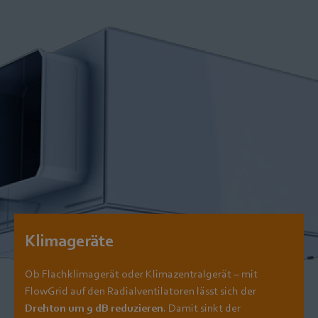
Klimageräte
Ob Flachklimagerät oder Klimazentralgerät – mit
FlowGrid auf den Radialventilatoren lässt sich der
Drehton um 9 dB reduzieren
. Damit sinkt der