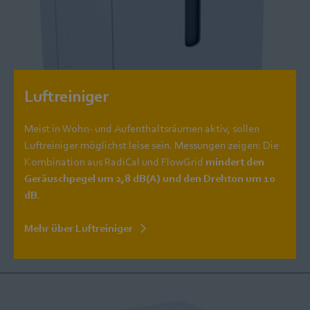
Luftreiniger
Meist in Wohn- und Aufenthaltsräumen aktiv, sollen
Luftreiniger möglichst leise sein. Messungen zeigen: Die
Kombination aus RadiCal und FlowGrid
mindert den
Geräuschpegel um 2,8 dB(A) und den Drehton um 10
dB
.
Mehr über Luftreiniger