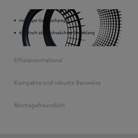
niedriger Geräuschpegel
drastisch abgeschwächter Drehklang
Effizienzerhaltend
Kompakte und robuste Bauweise
Montagefreundlich