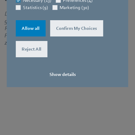
Necessary (13)
Preferences (4)
Statistics (9)
Marketing (30)
Durch ein Lüftungssystem, das die Zufuhr
gereinigter Frischluft regelt, wird eine kontrollierte
Reinraum-Atmosphäre erzeugt, um die
Allow all
Confirm My Choices
Partikelanteile der Raumluft so gering wie möglich
zu halten.
Reject All
Geräuschmindernd
Show details