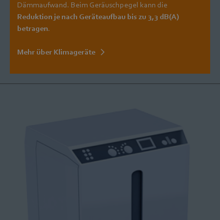
Dämmaufwand. Beim Geräuschpegel kann die
Reduktion je nach Geräteaufbau bis zu 3,3 dB(A)
betragen
.
Mehr über Klimageräte