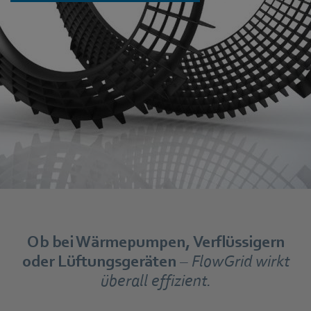
Ob bei Wärmepumpen, Verflüssigern
oder Lüftungsgeräten
– FlowGrid wirkt
überall effizient.