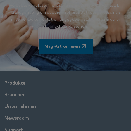
verbaute Ventilator nicht so leise arbeitet wie erwartet. Er
erzeugt häufig ein deutlich höheres Betriebsgeräusch als
in seiner Dokumentation angegeben ist. Der Grund dafür
ist einfach zu verstehen -
Mag-Artikel lesen
Produkte
Branchen
Unternehmen
Newsroom
Support