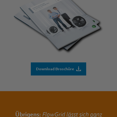
Download Broschüre
Übrigens:
FlowGrid
lässt sich ganz