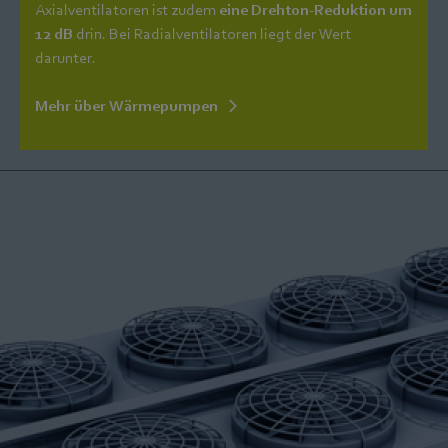
Axialventilatoren ist zudem
eine Drehton-Reduktion um
12 dB
drin. Bei Radialventilatoren liegt der Wert
darunter.
Mehr über Wärmepumpen