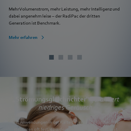
Mehr Volumenstrom, mehr Leistung, mehr Intelligenz und
dabei angenehm leise – der RadiPac der dritten
Generation ist Benchmark.
Mehr erfahren
„Strömungsgleichrichter“
garantiert
niedriges Geräusch
Bei Anwendungen in der Kälte-, Klima- und Lufttechnik
stellt man oft fest, dass der ausgewählte und im Gerät