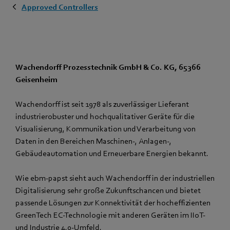
Approved Controllers
Wachendorff Prozesstechnik GmbH & Co. KG, 65366
Geisenheim
Wachendorff ist seit 1978 als zuverlässiger Lieferant
industrierobuster und hochqualitativer Geräte für die
Visualisierung, Kommunikation und Verarbeitung von
Daten in den Bereichen Maschinen-, Anlagen-,
Gebäudeautomation und Erneuerbare Energien bekannt.
Wie ebm‑papst sieht auch Wachendorff in der industriellen
Digitalisierung sehr große Zukunftschancen und bietet
passende Lösungen zur Konnektivität der hocheffizienten
GreenTech EC-Technologie mit anderen Geräten im IIoT-
und Industrie 4.0-Umfeld.