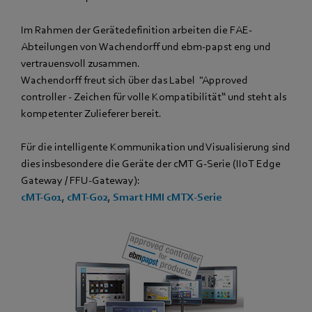
Im Rahmen der Gerätedefinition arbeiten die FAE-
Abteilungen von Wachendorff und ebm‑papst eng und
vertrauensvoll zusammen.
Wachendorff freut sich über das Label "Approved
controller - Zeichen für volle Kompatibilität“ und steht als
kompetenter Zulieferer bereit.
Für die intelligente Kommunikation und Visualisierung sind
dies insbesondere die Geräte der cMT G-Serie (IIoT Edge
Gateway / FFU-Gateway):
cMT-G01
,
cMT-G02
,
Smart HMI cMTX-Serie