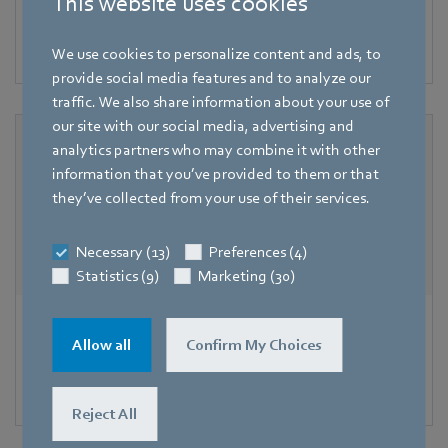
This website uses cookies
Ready-to-install centrifugal fan with integrated volume
flow control: the heart of controlled residential
ventilation.
We use cookies to personalize content and ads, to
provide social media features and to analyze our
traffic. We also share information about your use of
our site with our social media, advertising and
analytics partners who may combine it with other
information that you’ve provided to them or that
they’ve collected from your use of their services.
Necessary (13)
Preferences (4)
Statistics (9)
Marketing (30)
AxiEco Series
Allow all
Confirm My Choices
The pressure-resistant AxiEco series is prepared for all
challenges.
Reject All