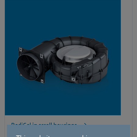
RadiCal in scroll housings