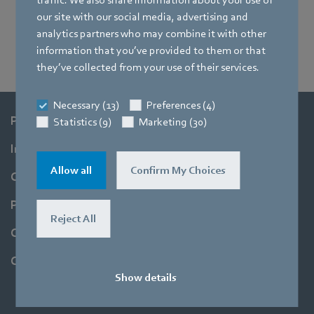
our site with our social media, advertising and
analytics partners who may combine it with other
information that you’ve provided to them or that
they’ve collected from your use of their services.
Necessary (13)
Preferences (4)
Produse
Statistics (9)
Marketing (30)
Industrii
Allow all
Confirm My Choices
Companie
Programe pentru studenți
Reject All
Cariere
Contact
Show details