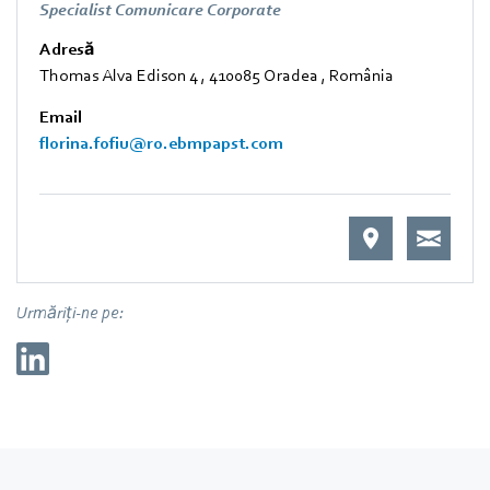
Specialist Comunicare Corporate
Adresă
Thomas Alva Edison 4
,
410085 Oradea
,
România
Email
florina.fofiu@ro.ebmpapst.com
Urmăriți-ne pe: