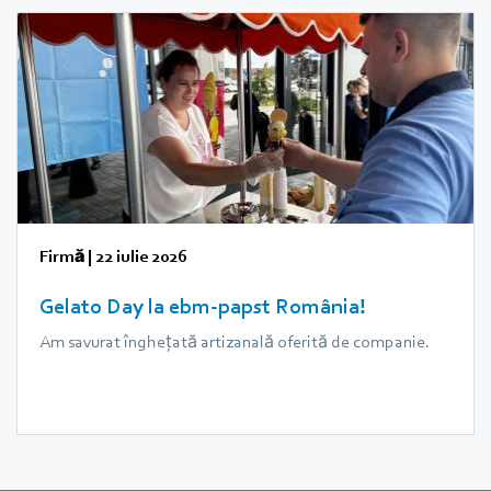
Firmă
|
22 iulie 2026
Gelato Day la ebm‑papst România!
Am savurat înghețată artizanală oferită de companie.