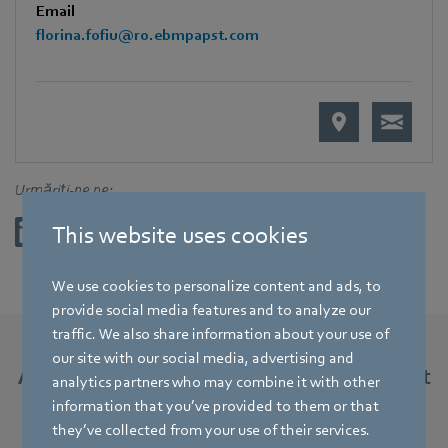
Email
florina.fofiu@ro.ebmpapst.com
Urmăriți-ne pe:
This website uses cookies
We use cookies to personalize content and ads, to
provide social media features and to analyze our
traffic. We also share information about your use of
our site with our social media, advertising and
Alte noutăți și evenimente la ebm-papst
analytics partners who may combine it with other
România
information that you’ve provided to them or that
they’ve collected from your use of their services.