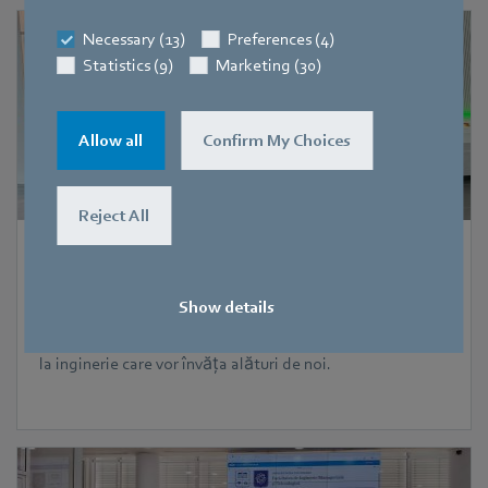
Necessary (13)
Preferences (4)
Statistics (9)
Marketing (30)
Allow all
Confirm My Choices
Reject All
Carieră
|
2 august 2026
Am dat startul sesiunii de internship 2026
Show details
În perioada 3 august – 11 septembrie găzduim 9 studenți
la inginerie care vor învăța alături de noi.