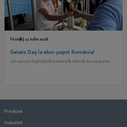
Firmă
|
22 iulie 2026
Gelato Day la ebm‑papst România!
Am savurat înghețată artizanală oferită de companie.
Produse
Industrii