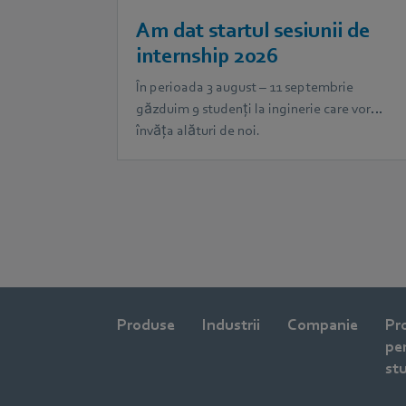
Am dat startul sesiunii de
internship 2026
În perioada 3 august – 11 septembrie
găzduim 9 studenți la inginerie care vor
învăța alături de noi.
Produse
Industrii
Companie
Pr
pe
st