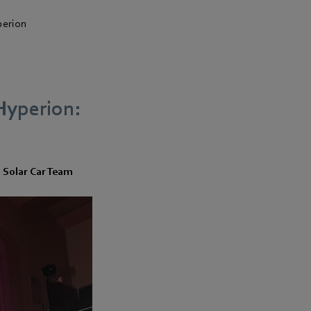
perion
Hyperion:
N Solar Car Team