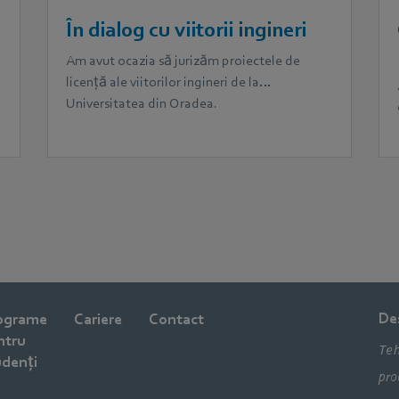
În dialog cu viitorii ingineri
Am avut ocazia să jurizăm proiectele de
licență ale viitorilor ingineri de la
Universitatea din Oradea.
De
ograme
Cariere
Contact
ntru
Teh
udenți
pro