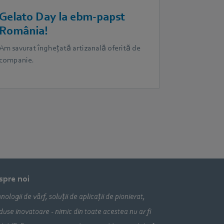
Gelato Day la ebm‑papst
România!
Am savurat înghețată artizanală oferită de
companie.
spre noi
nologii de vârf, soluții de aplicații de pionierat,
duse inovatoare - nimic din toate acestea nu ar fi