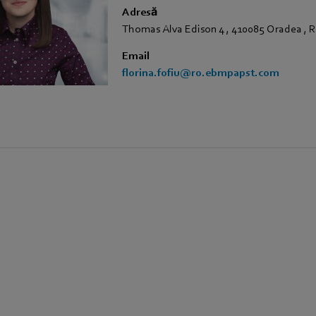
Adresă
Thomas Alva Edison 4
,
410085 Oradea
,
R
Email
florina.fofiu@ro.ebmpapst.com