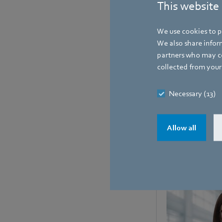
This website
We use cookies to pe
We also share inform
partners who may co
collected from your 
Le-am transmis un me
încurajează pe noi s
Necessary (13)
proiecte care promov
Felicitări, echipei 
Allow all
Contact