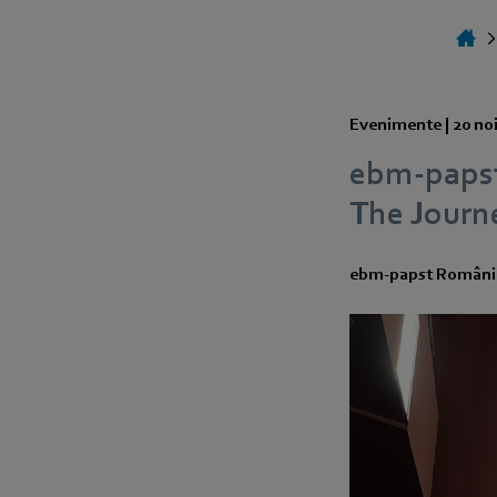
Evenimente |
20 no
ebm‑papst
The Journe
ebm‑papst România e