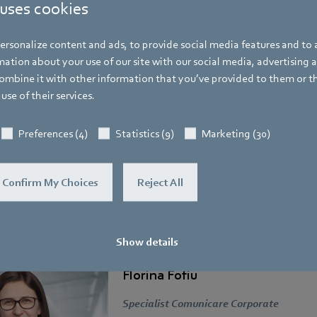
 uses cookies
rsonalize content and ads, to provide social media features and to a
Evenimentul Hyperion
ation about your use of our site with our social media, advertising 
mbine it with other information that you’ve provided to them or t
use of their services.
saj de încurajare în cadrul evenimentului, dar adevărul este că ei sun
ă continuăm să investim în generația viitoare de ingineri. Ne bucur
Preferences (4)
Statistics (9)
Marketing (30)
ează inovația, energia solară și sustenabilitatea.
Solis pentru că au dus România până la capătul lumii!
Confirm My Choices
Reject All
Show details
Florina Fofiu
Specialist Comunicare Corporate