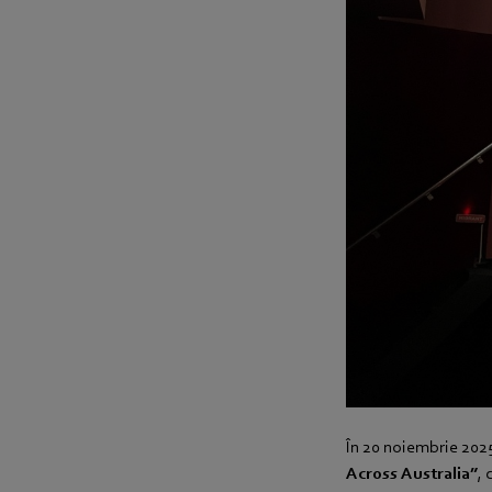
În 20 noiembrie 202
Across Australia”
,