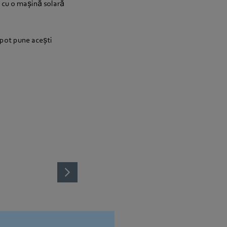
t cu o mașină solară
 pot pune acești
Studenții din proiectului Solis