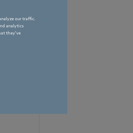
nalyze our traffic.
and analytics
hat they’ve
t cei care ne
ăm să susținem