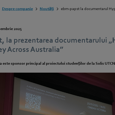
Despre companie
Noutăți
ebm-papst la documentarul Hy
iembrie 2025
, la prezentarea documentarului „
y Across Australia”
ste sponsor principal al proiectului studenților de la Solis UTC