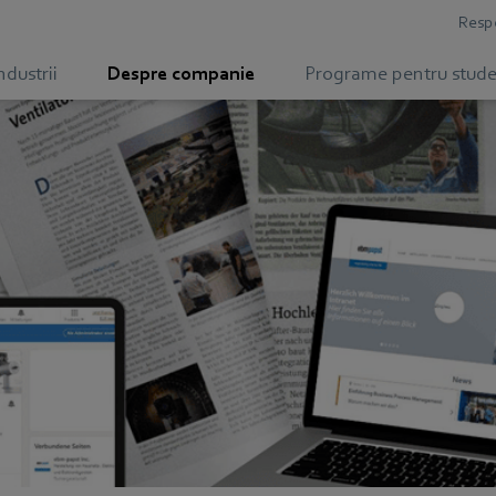
Respo
ndustrii
Despre companie
Programe pentru stude