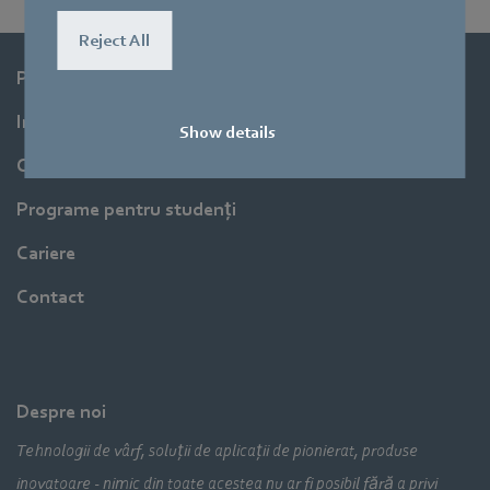
Reject All
Produse
Industrii
Show details
Companie
Programe pentru studenți
Cariere
Contact
Despre noi
Tehnologii de vârf, soluții de aplicații de pionierat, produse
inovatoare - nimic din toate acestea nu ar fi posibil fără a privi