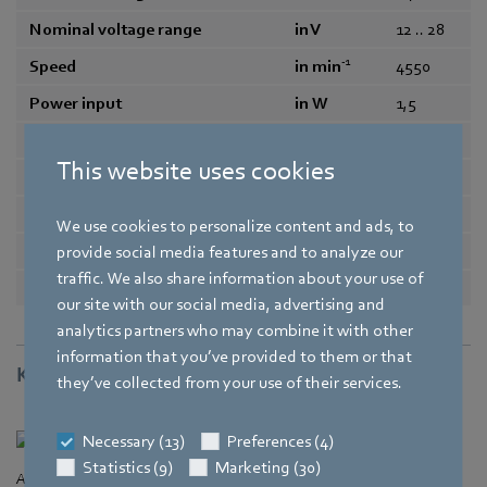
Nominal voltage range
in V
12 .. 28
-1
Speed
in min
4550
Power input
in W
1,5
Min. ambient temperature
in °C
-20
This website uses cookies
Max. ambient temperature
in °C
70
Air flow
in m³/h
30
We use cookies to personalize content and ads, to
Sound power level
in B
4,3
provide social media features and to analyze our
traffic. We also share information about your use of
Sound pressure level
in dB(A)
29
our site with our social media, advertising and
analytics partners who may combine it with other
information that you’ve provided to them or that
Krzywe
they’ve collected from your use of their services.
Necessary (13)
Preferences (4)
Statistics (9)
Marketing (30)
Air flow