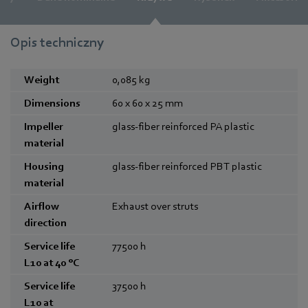
Opis techniczny
Weight
0,085
kg
Dimensions
60 x 60 x 25
mm
Impeller
glass-fiber reinforced PA plastic
material
Housing
glass-fiber reinforced PBT plastic
material
Airflow
Exhaust over struts
direction
Service life
77500
h
L10 at 40 °C
Service life
37500
h
L10 at