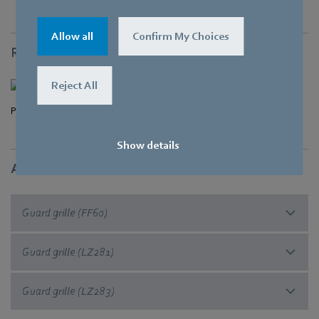
Allow all
Confirm My Choices
Rysunek
Reject All
Product drawing
Show details
Akcesoria
Guard grille (FF60)
Guard grille (LZ281)
Guard grille (LZ283)