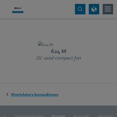
624 M
DC axial compact fan
Wentylatory kompaktowe
zny
Dane nominalne
Krzywe
Rysunek
Akcesoria