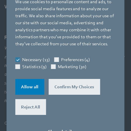
We use cookies to personalize content and ads, to
Wsparcie
provide social media features and to analyze our
traffic. We also share information about your use of
our site with our social media, advertising and
analytics partners who may combine it with other
information that you’ve provided to them or that
Firma
they’ve collected from your use of their services.
Wiodące technologie, rozwiązania w pionierskich
zastosowaniach, innowacyjne produkty — wszystko to nie byłoby
Necessary (13)
Preferences (4)
możliwe bez szerszego spojrzenia na połączenia elementów
Statistics (9)
Marketing (30)
aerodynamicznych, co oznacza idealną współpracę technologii
silnika, elektroniki i aerodynamiki. Nasze produkty ściśle łączą
Allow all
Confirm My Choices
trzy główne obszary wiedzy specjalistycznej. Celem jest zawsze
najbardziej efektywne wykorzystanie powietrza i ruchu.
Reject All
Ogólne warunki i postanowienia