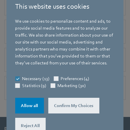
Installation, safety and maintenance instructions for AC/DC built-in devices
This website uses cookies
[PDF] - 147,45KB
We use cookies to personalize content and ads, to
EN
provide social media features and to analyze our
Installation, safety and maintenance instructions for devices for conveying air-gas mixtures
traffic. We also share information about your use of
[PDF] - 166,41KB
our site with our social media, advertising and
analytics partners who may combine it with other
EN
information that you’ve provided to them or that
Installation, safety and maintenance instructions for gas-air systems
they’ve collected from your use of their services.
[PDF] - 168,13KB
Necessary (13)
Preferences (4)
EN
Statistics (9)
Marketing (30)
Installation, safety and maintenance instructions for gas valves
[PDF] - 139,77KB
Allow all
Confirm My Choices
Reject All
Produkty