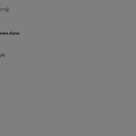
zną.
łowe dane
yki