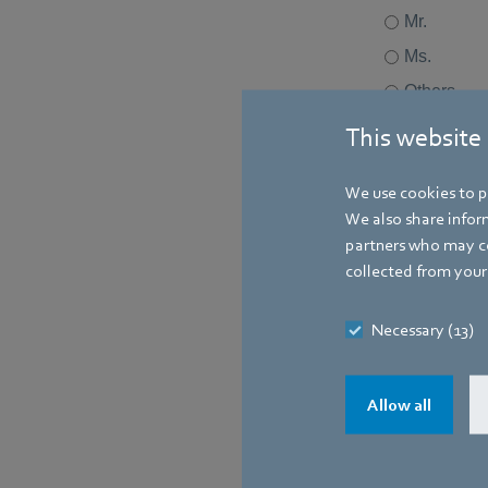
This website
We use cookies to pe
We also share inform
partners who may co
collected from your 
Necessary (13)
Allow all