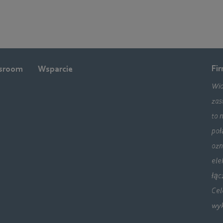
Fi
sroom
Wsparcie
Wio
zas
to 
poł
ozn
ele
łąc
Cel
wyk