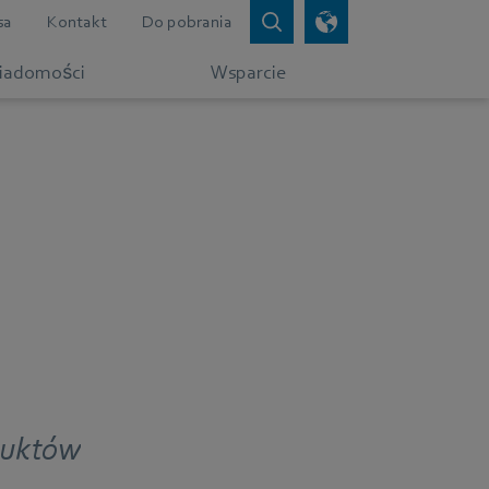
sa
Kontakt
Do pobrania
iadomości
Wsparcie
oduktów