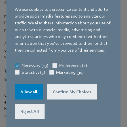
Ownership-verbetering.
We use cookies to personalize content and ads, to
Naast energiekosten dalen ook de onderhoudskosten door de
provide social media features and to analyze our
integratie van nieuwe EC ventilatoren. Ook dat vinden klanten
traffic. We also share information about your use of
prettig om te horen.
our site with our social media, advertising and
analytics partners who may combine it with other
Afhankelijk van het gekozen model kan er zelfs tot op
information that you’ve provided to them or that
detailniveau gekeken worden naar prestaties, wat handig is
they’ve collected from your use of their services.
voor bijvoorbeeld energie-audits of ESG-rapportages.
Necessary (13)
Preferences (4)
Waarom beginnen met retrofit voor
Statistics (9)
Marketing (30)
ventilatoren bij een nieuw project?
Allow all
Confirm My Choices
Omdat in bijna elke installatie ventilatoren te vinden zijn. Als
een klant bestaande installaties heeft is dit het een goed
beginpunt voor ieder retrofit project. Het is laaghangend fruit
Reject All
om kosten te besparen en direct een goede indruk te maken.