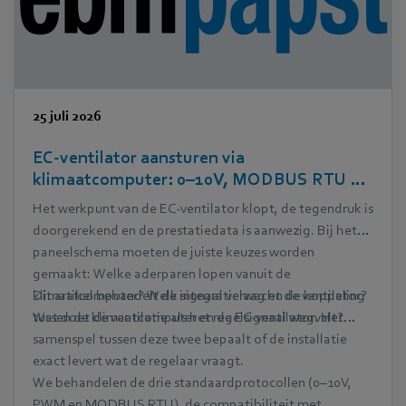
25 juli 2026
EC-ventilator aansturen via
klimaatcomputer: 0–10V, MODBUS RTU en
PWM in de praktijk
Het werkpunt van de EC-ventilator klopt, de tegendruk is
doorgerekend en de prestatiedata is aanwezig. Bij het
paneelschema moeten de juiste keuzes worden
gemaakt: Welke aderparen lopen vanuit de
klimaatcomputer? Welk signaal verwacht de ventilator?
Dit artikel behandelt de integratielaag en de koppeling
Wat doet de ventilatie als het regelsignaal wegvalt?
tussen de klimaatcomputer en de EC-ventilator. Het
samenspel tussen deze twee bepaalt of de installatie
exact levert wat de regelaar vraagt.
We behandelen de drie standaardprotocollen (0–10V,
PWM en MODBUS RTU), de compatibiliteit met