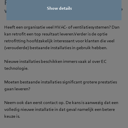
Retrofitting van ventilatoren; wanneer
Show details
wel of niet voorleggen aan stakeholders?
Heeft een organisatie veel HVAC- of ventilatiesystemen? Dan
kan retrofit een top resultaat leveren.Verder is de optie
retrofitting hoofdzakelijk interessant voor klanten die veel
(verouderde) bestaande installaties in gebruik hebben.
Nieuwe installaties beschikken immers vaak al over EC
technologie.
Moeten bestaande installaties significant grotere prestaties
gaan leveren?
Neem ook dan eerst contact op. De kans is aanwezig dat een
volledig nieuwe installatie in dat geval namelijk een betere
keuze is.