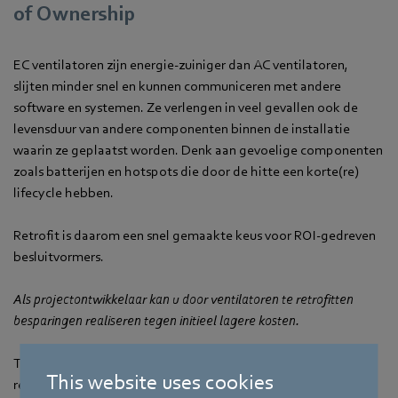
of Ownership
EC ventilatoren zijn energie-zuiniger dan AC ventilatoren,
slijten minder snel en kunnen communiceren met andere
software en systemen. Ze verlengen in veel gevallen ook de
levensduur van andere componenten binnen de installatie
waarin ze geplaatst worden. Denk aan gevoelige componenten
zoals batterijen en hotspots die door de hitte een korte(re)
lifecycle hebben.
Retrofit is daarom een snel gemaakte keus voor ROI-gedreven
besluitvormers.
Als projectontwikkelaar kan u door ventilatoren te retrofitten
besparingen realiseren tegen initieel lagere kosten.
Treedt u op als technisch inkoopmanager? Dan ziet u door het
This website uses cookies
retrofitten van ventilatoreni al snel een sterke Total Cost of