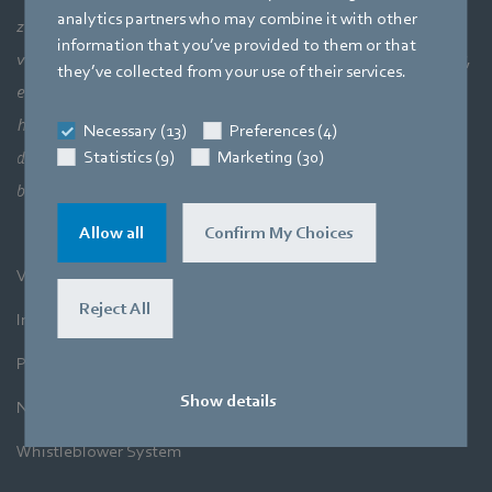
analytics partners who may combine it with other
zonder te kijken naar het grotere geheel: luchttechnische
information that you’ve provided to them or that
verbanden en daarmee de perfecte interactie van motortechniek,
they’ve collected from your use of their services.
elektronica en aerodynamica. Onze drie kerncompetenties
hangen bij onze producten direct met elkaar samen. Want het
Necessary (13)
Preferences (4)
Statistics (9)
Marketing (30)
doel is altijd lucht en de beweging ervan uiterst efficiënt te
benutten.
Allow all
Confirm My Choices
Voorwaarden
Reject All
Impressum
Privacyverklaring
Show details
Nieuwsbrief
Whistleblower System