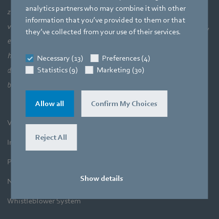
analytics partners who may combine it with other
zonder te kijken naar het grotere geheel: luchttechnische
information that you’ve provided to them or that
verbanden en daarmee de perfecte interactie van motortechniek,
they’ve collected from your use of their services.
elektronica en aerodynamica. Onze drie kerncompetenties
hangen bij onze producten direct met elkaar samen. Want het
Necessary (13)
Preferences (4)
Statistics (9)
Marketing (30)
doel is altijd lucht en de beweging ervan uiterst efficiënt te
benutten.
Allow all
Confirm My Choices
Voorwaarden
Reject All
Impressum
Privacyverklaring
Show details
Nieuwsbrief
Whistleblower System