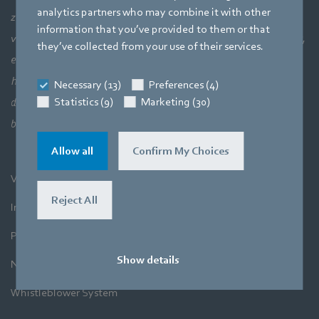
analytics partners who may combine it with other
zonder te kijken naar het grotere geheel: luchttechnische
information that you’ve provided to them or that
verbanden en daarmee de perfecte interactie van motortechniek,
they’ve collected from your use of their services.
elektronica en aerodynamica. Onze drie kerncompetenties
hangen bij onze producten direct met elkaar samen. Want het
Necessary (13)
Preferences (4)
Statistics (9)
Marketing (30)
doel is altijd lucht en de beweging ervan uiterst efficiënt te
benutten.
Allow all
Confirm My Choices
Voorwaarden
Reject All
Impressum
Privacyverklaring
Show details
Nieuwsbrief
Whistleblower System